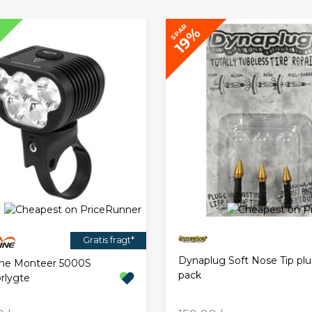
SPAR
19%
Gratis fragt*
Dynaplug Soft Nose Tip plu
ine Monteer 5000S
pack
rlygte