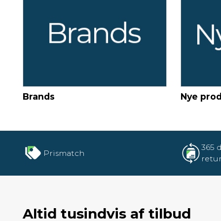
Brands
Nye pro
365 
Prismatch
retu
Altid tusindvis af tilbud