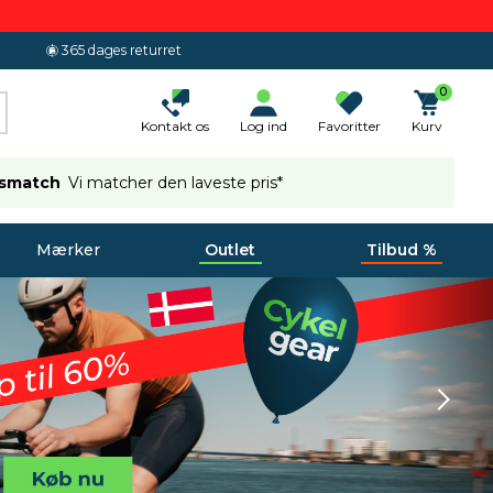
365 dages returret
0
Kontakt os
Log ind
Favoritter
Kurv
ismatch
Vi matcher den laveste pris*
Mærker
Outlet
Tilbud %