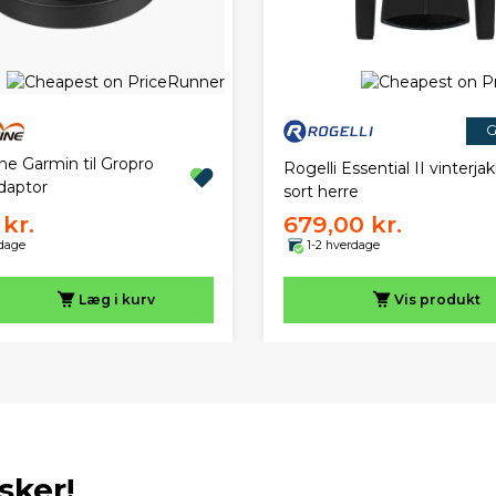
G
ne Garmin til Gropro
Rogelli Essential II vinterja
daptor
sort herre
kr.
679,00 kr.
rdage
1-2 hverdage
Læg i kurv
Vis
produkt
sker!