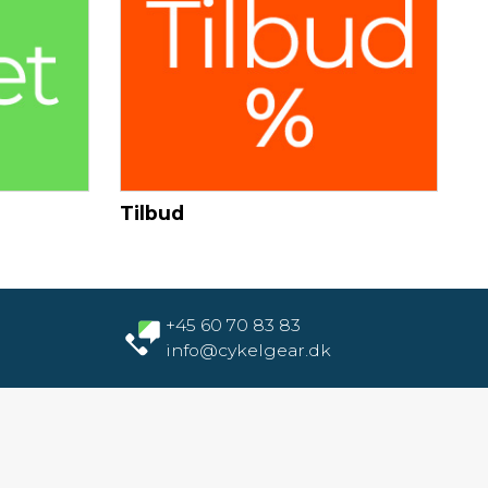
Tilbud
+45 60 70 83 83
info@cykelgear.dk