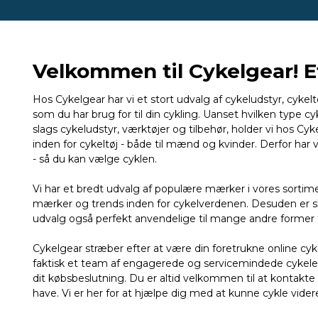
Velkommen til Cykelgear! Et 
Hos Cykelgear har vi et stort udvalg af cykeludstyr, cykeltø
som du har brug for til din cykling. Uanset hvilken type cyk
slags cykeludstyr, værktøjer og tilbehør, holder vi hos Cy
inden for cykeltøj - både til mænd og kvinder. Derfor har v
- så du kan vælge cyklen.
Vi har et bredt udvalg af populære mærker i vores sorti
mærker og trends inden for cykelverdenen. Desuden er sko
udvalg også perfekt anvendelige til mange andre former fo
Cykelgear stræber efter at være din foretrukne online cykel
faktisk et team af engagerede og servicemindede cykelentu
dit købsbeslutning. Du er altid velkommen til at kontak
have. Vi er her for at hjælpe dig med at kunne cykle vider