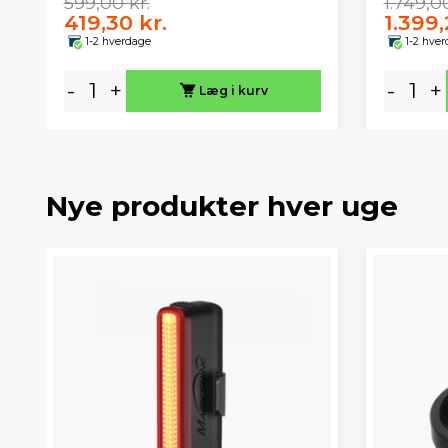
599,00 kr.
1.749,00
419,30 kr.
1.399,
1-2 hverdage
1-2 hve
-
+
-
+
Læg i kurv
Nye produkter hver uge