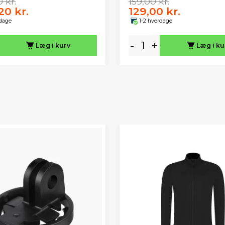
 kr.
159,00 kr.
20 kr.
129,00 kr.
rdage
1-2 hverdage
-
+
Læg i kurv
Læg i ku