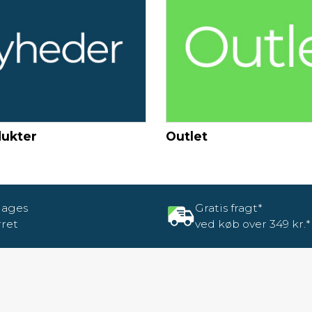
dukter
Outlet
dages
Gratis fragt*
rret
ved køb over 349 kr.*