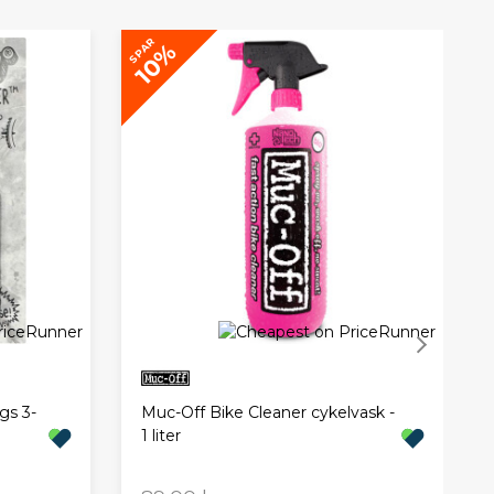
SP
SPAR
10%
gs 3-
Muc-Off Bike Cleaner cykelvask -
1 liter