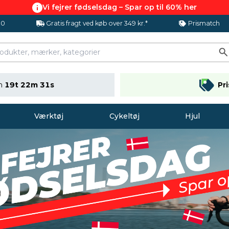
Vi fejrer fødselsdag – Spar op til 60% her
.0
Gratis fragt ved køb over 349 kr.*
Prismatch
en
19t 22m 30s
Pr
Værktøj
Cykeltøj
Hjul