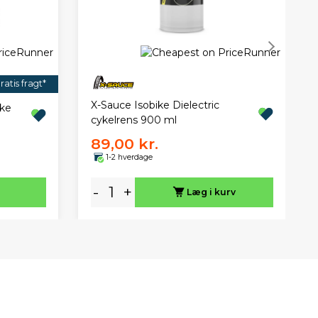
ratis fragt*
X-Sauce Isobike Dielectric
kke
cykelrens 900 ml
89,00 kr.
1-2 hverdage
-
+
Læg i kurv