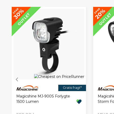
SPAR
SPAR
30%
20%
OUTLET
OUTLET
Gratis fragt*
Magicshine MJ-900S Forlygte
Magicsh
1500 Lumen
Storm Fo