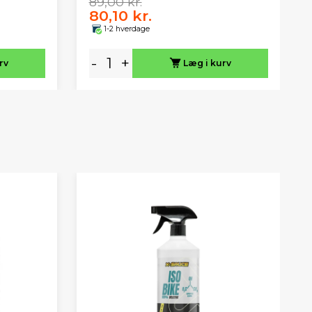
89,00 kr.
80,10 kr.
1-2 hverdage
-
+
rv
Læg i kurv