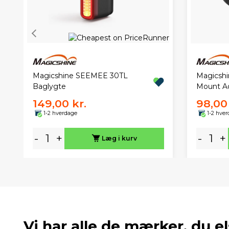
Magicshine SEEMEE 30TL
Magicshi
Baglygte
Mount A
149,00 kr.
98,00 
1-2 hverdage
1-2 hve
-
+
-
+
Læg i kurv
Vi har alle de mærker, du el