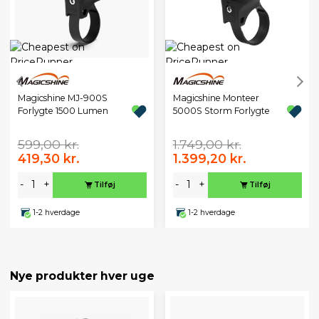
Magicshine MJ-900S
Magicshine Monteer
Forlygte 1500 Lumen
5000S Storm Forlygte
599,00 kr.
1.749,00 kr.
419,30 kr.
1.399,20 kr.
-
+
-
+
Tilføj
Tilføj
1-2 hverdage
1-2 hverdage
Nye produkter hver uge