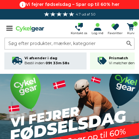
Vi fejrer fødselsdag – Spar op til 60% her
4.7 ud af 5.0
0
Kontakt os
Log ind
Favoritter
Kurv
Søg efter produkter, mærker, kategorier
Vi afsender i dag
Prismatch
Bestil inden
09t 33m 58s
Vi matcher den lav