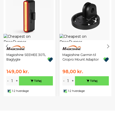
Magicshine SEEMEE 30TL
Magicshine Garmin til
Baglygte
Gropro Mount Adaptor
149,00 kr.
98,00 kr.
-
+
-
+
Tilføj
Tilføj
1-2 hverdage
1-2 hverdage