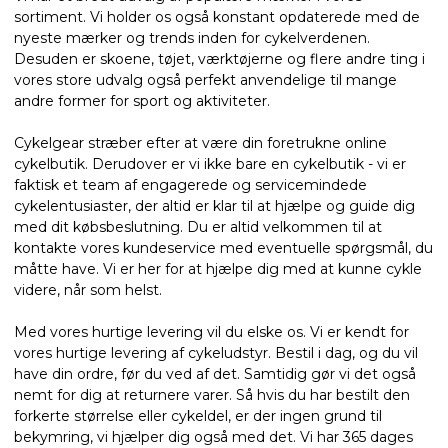
sortiment. Vi holder os også konstant opdaterede med de
nyeste mærker og trends inden for cykelverdenen.
Desuden er skoene, tøjet, værktøjerne og flere andre ting i
vores store udvalg også perfekt anvendelige til mange
andre former for sport og aktiviteter.
Cykelgear stræber efter at være din foretrukne online
cykelbutik. Derudover er vi ikke bare en cykelbutik - vi er
faktisk et team af engagerede og servicemindede
cykelentusiaster, der altid er klar til at hjælpe og guide dig
med dit købsbeslutning. Du er altid velkommen til at
kontakte vores kundeservice med eventuelle spørgsmål, du
måtte have. Vi er her for at hjælpe dig med at kunne cykle
videre, når som helst.
Med vores hurtige levering vil du elske os. Vi er kendt for
vores hurtige levering af cykeludstyr. Bestil i dag, og du vil
have din ordre, før du ved af det. Samtidig gør vi det også
nemt for dig at returnere varer. Så hvis du har bestilt den
forkerte størrelse eller cykeldel, er der ingen grund til
bekymring, vi hjælper dig også med det. Vi har 365 dages