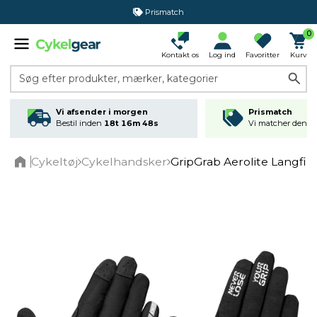
Prismatch
0
Kontakt os
Log ind
Favoritter
Kurv
Søg efter produkter, mærker, kategorier
Vi afsender i morgen
Prismatch
Bestil inden
18t 16m 48s
Vi matcher den lav
Cykeltøj
Cykelhandsker
GripGrab Aerolite Langfi
Home