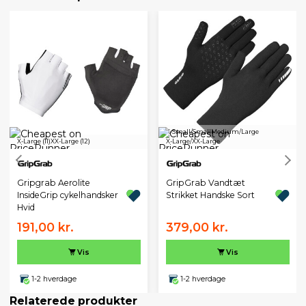
X-Small/Small
Medium/Large
X-Large (11)
XX-Large (12)
X-Large/XX-Large
Gripgrab Aerolite
GripGrab Vandtæt
InsideGrip cykelhandsker
Strikket Handske Sort
Hvid
191,00 kr.
379,00 kr.
Vis
Vis
1-2 hverdage
1-2 hverdage
Relaterede produkter