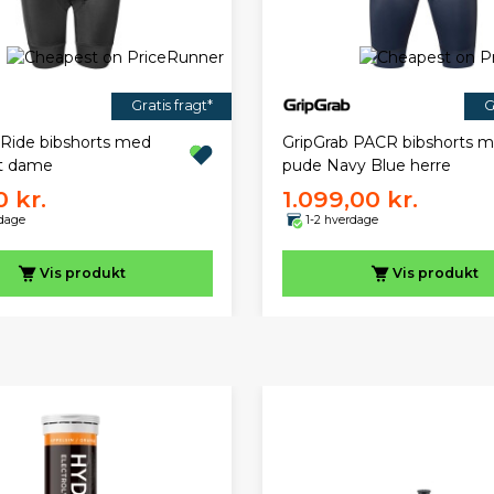
Gratis fragt*
G
 Ride bibshorts med
GripGrab PACR bibshorts 
t dame
pude Navy Blue herre
 kr.
1.099,00 kr.
rdage
1-2 hverdage
Vis
produkt
Vis
produkt