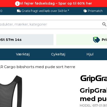
Vi fejrer fødselsdag – Spar op til 60% her
.0
Gratis fragt ved køb over 349 kr.*
Prismatch
05t 57m 14s
Pr
Værktøj
Cykeltøj
Hjul
R Cargo bibshorts med pude sort herre
GripGra
med pud
MODEL:
6117-01
(
8