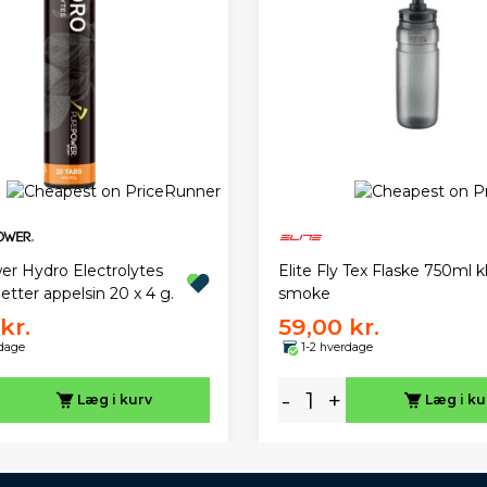
r Hydro Electrolytes
Elite Fly Tex Flaske 750ml k
etter appelsin 20 x 4 g.
smoke
kr.
59,00 kr.
rdage
1-2 hverdage
-
+
Læg i kurv
Læg i ku