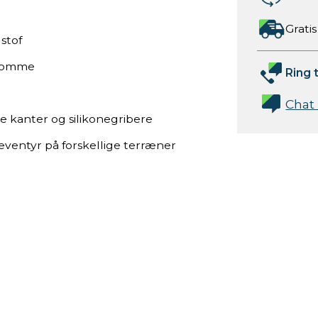
Gratis
stof
glomme
Ring t
Chat
e kanter og silikonegribere
 eventyr på forskellige terræner