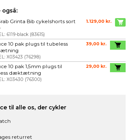
 også:
rab Grinta Bib cykelshorts sort
1.129,00 kr.
e
L:
6119-black
(
83615
)
ce 10 pak plugs til tubeless
39,00 kr.
ætning
L:
X03423
(
76298
)
ce 10 pak 1,5mm plugs til
29,00 kr.
less dæktætning
L:
X03430
(
76300
)
e til alle os, der cykler
atch
ages returret