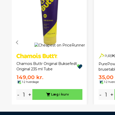
Chamois Buttr Original Buksefedt
PurePowe
Original 235 ml Tube
brusetabl
149,00 kr.
35,00 
1-2 hverdage
1-2 hve
-
+
-
+
Læg i kurv