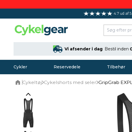
4.7 ud af 5
Vi afsender i dag
Bestil inden
Cykler
Reservedele
Tilbehør
Cykeltøj
Cykelshorts med seler
GripGrab EXPL
Home