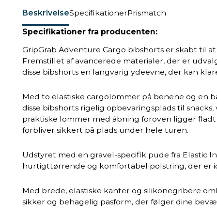
Beskrivelse
Specifikationer
Prismatch
Specifikationer fra producenten:
GripGrab Adventure Cargo bibshorts er skabt til at
Fremstillet af avancerede materialer, der er udvalg
disse bibshorts en langvarig ydeevne, der kan kla
Med to elastiske cargolommer på benene og en ba
disse bibshorts rigelig opbevaringsplads til snac
praktiske lommer med åbning foroven ligger fladt
forbliver sikkert på plads under hele turen.
Udstyret med en gravel-specifik pude fra Elastic In
hurtigttørrende og komfortabel polstring, der er id
Med brede, elastiske kanter og silikonegribere om
sikker og behagelig pasform, der følger dine bevæ