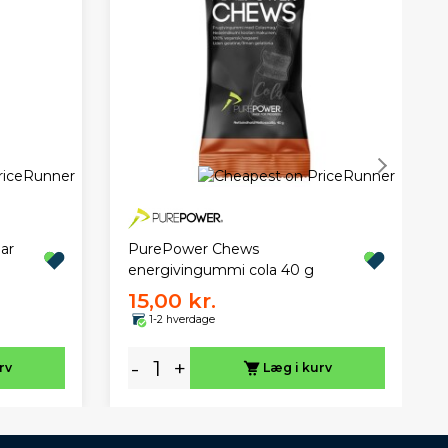
PurePower Chews
lar
energivingummi cola 40 g
15,00 kr.
1-2 hverdage
-
+
rv
Læg i kurv