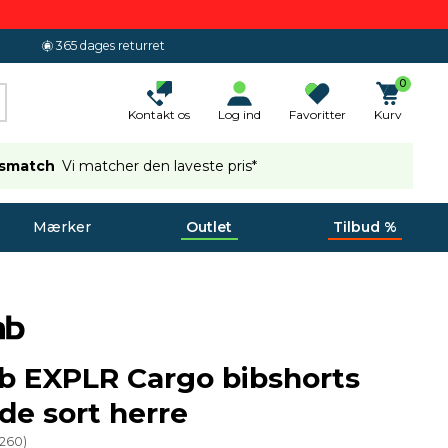
365 dages returret
0
Kontakt os
Log ind
Favoritter
Kurv
ismatch
Vi matcher den laveste pris*
Mærker
Outlet
Tilbud %
b EXPLR Cargo bibshorts
e sort herre
1260
)