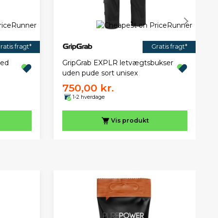
ratis fragt*
Gratis fragt*
med
GripGrab EXPLR letvægtsbukser
uden pude sort unisex
750,00 kr.
1-2 hverdage
Vis
produkt