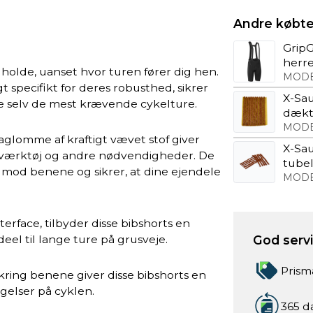
Andre købte
GripG
herr
 holde, uanset hvor turen fører dig hen.
MODE
t specifikt for deres robusthed, sikrer
X-Sau
re selv de mest krævende cykelture.
dækt
MODE
glomme af kraftigt vævet stof giver
X-Sau
ks, værktøj og andre nødvendigheder. De
tube
 mod benene og sikrer, at dine ejendele
MODE
terface, tilbyder disse bibshorts en
eel til lange ture på grusveje.
God servic
Prism
kring benene giver disse bibshorts en
gelser på cyklen.
365 d