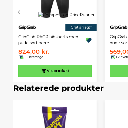
Gratis fragt*
GripGrab PACR bibshorts med
GripGrab
pude sort herre
pude sor
824,00 kr.
569,00
1-2 hverdage
1-2 hve
Vis
produkt
Relaterede produkter