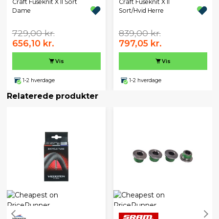
Craft Fuseknit X II Sort
Craft Fuseknit X II
Dame
Sort/Hvid Herre
729,00 kr.
839,00 kr.
656,10 kr.
797,05 kr.
Vis
Vis
1-2 hverdage
1-2 hverdage
Relaterede produkter