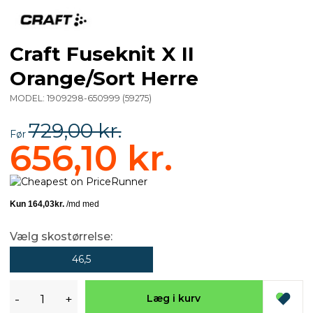
Craft Fuseknit X II
Orange/Sort Herre
MODEL:
1909298-650999
(
59275
)
729,00 kr.
Før
656,10 kr.
Vælg skostørrelse:
46,5
-
+
Læg i kurv