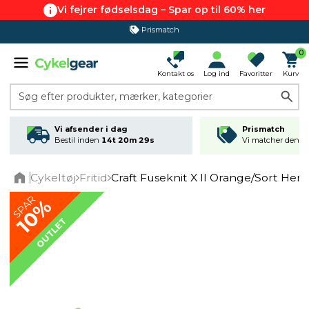
Vi fejrer fødselsdag – Spar op til 60% her
Prismatch
365 dages returret
0
Kontakt os
Log ind
Favoritter
Kurv
Søg efter produkter, mærker, kategorier
Vi afsender i dag
Prismatch
Bestil inden
14t 20m 29s
Vi matcher den lav
Cykeltøj
Fritid
Craft Fuseknit X II Orange/Sort Herr
Home
SPAR
10%
OUTLET