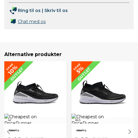
Ring til os
|
Skriv til os
Chat med os
Alternative produkter
SPAR
SPAR
10%
5%
OUTLET
OUTLET
42
46,5