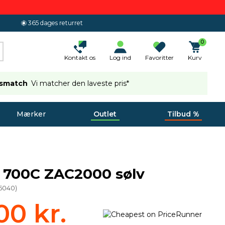
365 dages returret
0
Kontakt os
Log ind
Favoritter
Kurv
ismatch
Vi matcher den laveste pris*
Mærker
Outlet
Tilbud %
 700C ZAC2000 sølv
15040
)
00 kr.