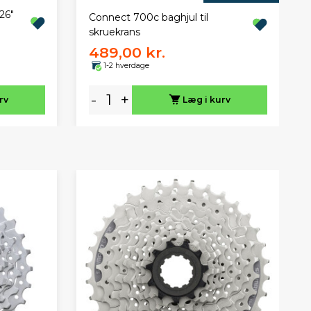
26"
Connect 700c baghjul til
skruekrans
489,00 kr.
1-2 hverdage
-
+
rv
Læg i kurv