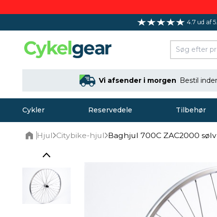
4.7 ud af 5
Vi afsender i morgen
Bestil ind
Cykler
Reservedele
Tilbehør
Hjul
Citybike-hjul
Baghjul 700C ZAC2000 sølv
Home