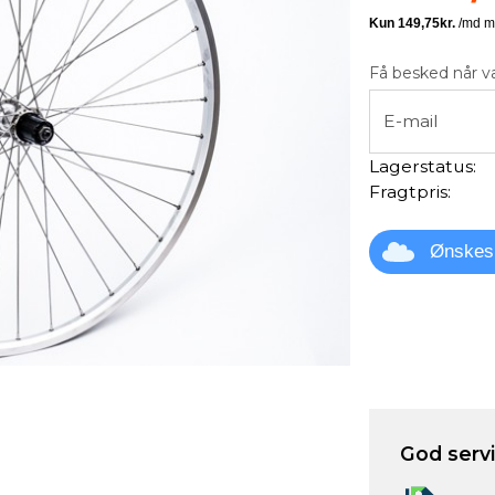
Få besked når va
E-mail
Lagerstatus:
Fragtpris:
Ønskes
God servic