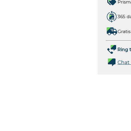
Prism
365 d
Gratis
Ring t
Chat