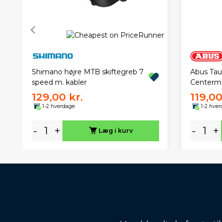
Shimano højre MTB skiftegreb 7
Abus Taur
speed m. kabler
Centerm
129,00 kr.
119,00
1-2 hverdage
1-2 hve
-
+
-
+
Læg i kurv