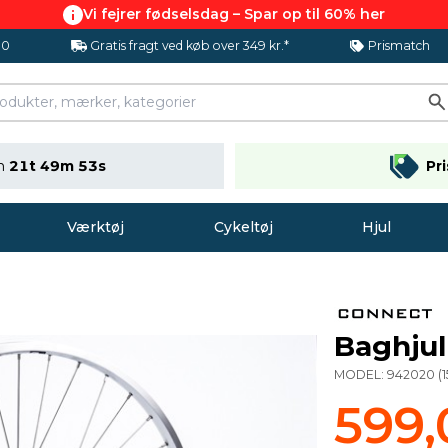
Vi fejrer fødselsdag – Spar op til 60% her
.0
Gratis fragt ved køb over 349 kr.*
Prismatch
en
21t 49m 52s
Pr
Værktøj
Cykeltøj
Hjul
Baghjul
MODEL:
942020
(
599,