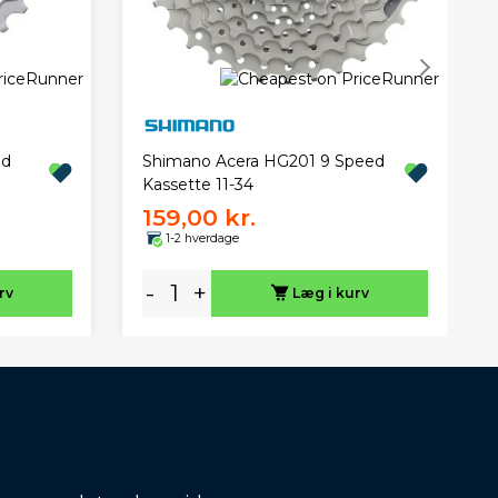
ed
Shimano Acera HG201 9 Speed
Kassette 11-34
159,00 kr.
1-2 hverdage
-
+
rv
Læg i kurv