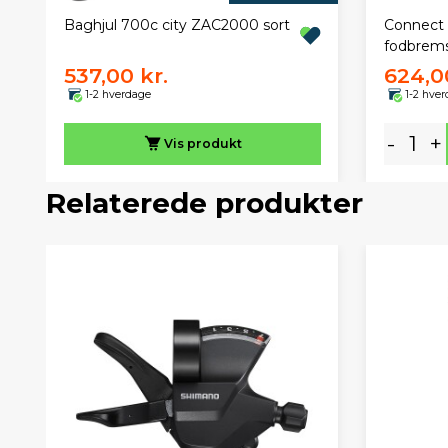
Baghjul 700c city ZAC2000 sort
Connect 
fodbrem
537,00 kr.
624,0
1-2 hverdage
1-2 hve
-
+
Vis
produkt
Relaterede produkter