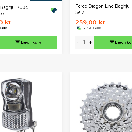
Force Dragon Line Baghjul 
Baghjul 700c
Sølv
se
0 kr.
259,00 kr.
rdage
1-2 hverdage
-
+
Læg i kurv
Læg i ku