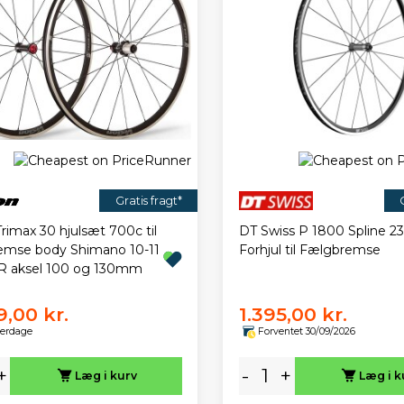
Gratis fragt*
Trimax 30 hjulsæt 700c til
DT Swiss P 1800 Spline 2
emse body Shimano 10-11
Forhjul til Fælgbremse
R aksel 100 og 130mm
9,00 kr.
1.395,00 kr.
verdage
Forventet 30/09/2026
+
-
+
Læg i kurv
Læg i k