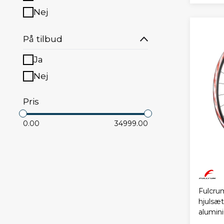
Nej
På tilbud
Ja
Nej
Pris
0.00
34999.00
Fulcru
hjulsæ
alumin