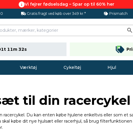
Vi fejrer fødselsdag – Spar op til 60% her
.0
Gratis fragt ved køb over 349 kr.*
Prismatch
01t 11m 31s
Pr
Værktøj
Cykeltøj
Hjul
sæt til din racercykel
in racercykel. Du kan enten købe hjulene enkeltvis eller som et sæt
kal købe dit nye hjulsæt eller racerhjul, så brug filterfunktione
r.