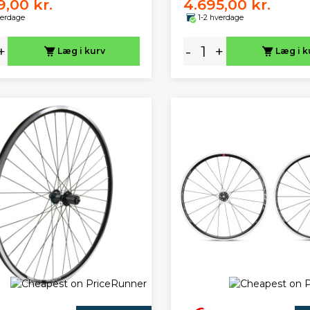
9,00 kr.
4.695,00 kr.
verdage
1-2 hverdage
+
-
+
Læg i kurv
Læg i k