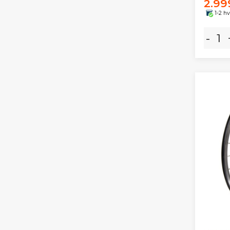
2.99
1-2 h
-