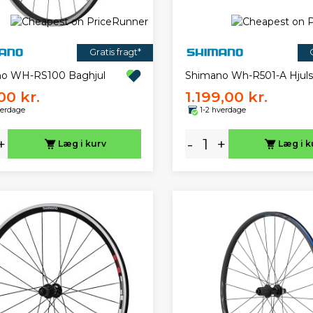
Gratis fragt*
o WH-RS100 Baghjul
Shimano Wh-R501-A Hjul
00 kr.
1.199,00 kr.
verdage
1-2 hverdage
+
-
+
Læg i kurv
Læg i k