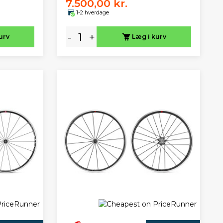
7.500,00 kr.
1-2 hverdage
-
+
urv
Læg i kurv