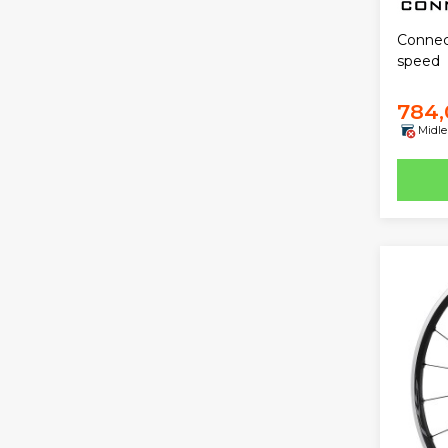
Connec
speed
784,
Midle