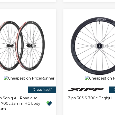
Gratis fragt*
m Soniq AL Road disc
Zipp 303 S 700c Baghjul
t 700c 33mm HG body
ium