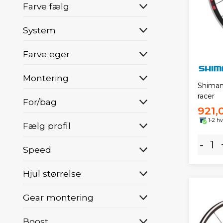
Farve fælg
System
Farve eger
Montering
Shiman
racer
For/bag
921,
1-2 h
Fælg profil
-
Speed
Hjul størrelse
Gear montering
Boost