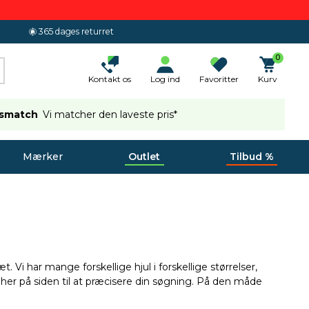
365 dages returret
0
Kontakt os
Log ind
Favoritter
Kurv
ismatch
Vi matcher den laveste pris*
Mærker
Outlet
Tilbud %
. Vi har mange forskellige hjul i forskellige størrelser,
n her på siden til at præcisere din søgning. På den måde