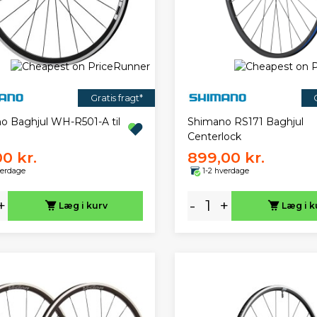
Gratis fragt*
o Baghjul WH-R501-A til
Shimano RS171 Baghjul
Centerlock
00 kr.
899,00 kr.
verdage
1-2 hverdage
+
-
+
Læg i kurv
Læg i k