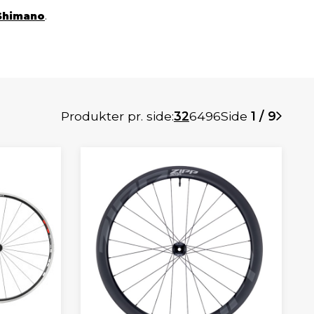
Shimano
.
Produkter pr. side:
32
64
96
Side
1 / 9