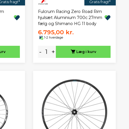
Gratis fragt*
Gratis fragt*
im
Fulcrum Racing Zero Road Rim
hjulsæt Aluminium 700c 27mm
fælg og Shimano HG 11 body
6.795,00 kr.
1-2 hverdage
-
+
urv
Læg i kurv