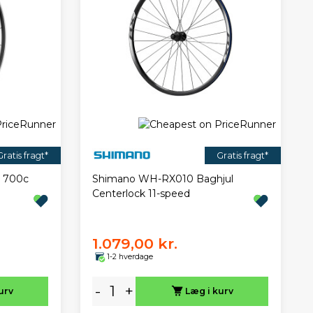
Gratis fragt*
Gratis fragt*
3 700c
Shimano WH-RX010 Baghjul
Centerlock 11-speed
1.079,00 kr.
1-2 hverdage
-
+
urv
Læg i kurv