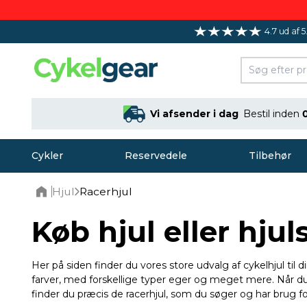
4.7 ud af 5
Vi afsender i dag
Bestil inden
Cykler
Reservedele
Tilbehør
Hjul
Racerhjul
Home
Køb hjul eller hjul
Her på siden finder du vores store udvalg af cykelhjul til d
farver, med forskellige typer eger og meget mere. Når du s
finder du præcis de racerhjul, som du søger og har brug fo