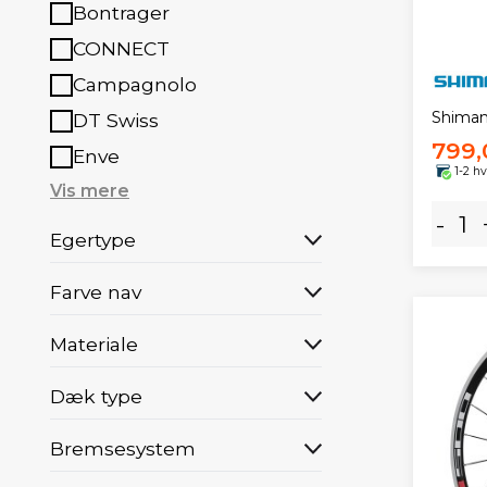
Bontrager
CONNECT
Campagnolo
Shiman
DT Swiss
799,
Enve
1-2 h
Vis mere
-
Egertype
Farve nav
Materiale
Dæk type
Bremsesystem