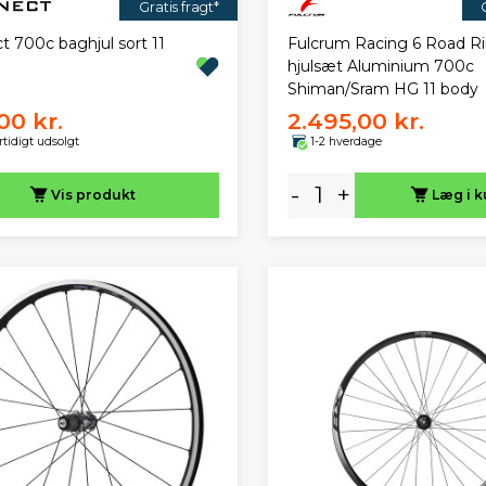
Gratis fragt*
t 700c baghjul sort 11
Fulcrum Racing 6 Road R
hjulsæt Aluminium 700c
Shiman/Sram HG 11 body
00 kr.
2.495,00 kr.
rtidigt udsolgt
1-2 hverdage
-
+
Vis
produkt
Læg i k