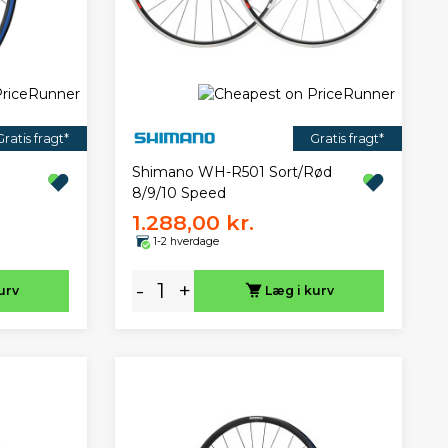
Gratis fragt*
Gratis fragt*
Shimano WH-R501 Sort/Rød
8/9/10 Speed
1.288,00 kr.
1-2 hverdage
-
+
urv
Læg i kurv