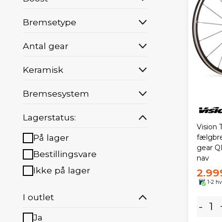
Bremsetype
Antal gear
Keramisk
Bremsesystem
Lagerstatus:
Vision 
På lager
fælgbr
gear Q
Bestillingsvare
nav
Ikke på lager
2.99
1-2 h
I outlet
-
Ja