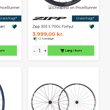
Gratis fragt*
Gratis fragt*
sæt
Zipp 303 S 700c Forhjul
3.999,00 kr.
1-2 hverdage
-
+
urv
Læg i kurv