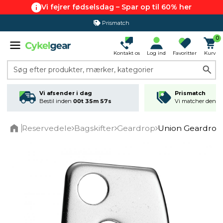
Vi fejrer fødselsdag – Spar op til 60% her
Prismatch
0
Kontakt os
Log ind
Favoritter
Kurv
Søg efter produkter, mærker, kategorier
Vi afsender i dag
Prismatch
Bestil inden
00t 35m 57s
Vi matcher den lav
Reservedele
Bagskifter
Geardrop
Union Geardrop
Home