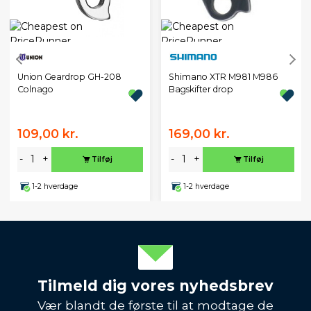
Union Geardrop GH-208
Shimano XTR M981 M986
Colnago
Bagskifter drop
109,00 kr.
169,00 kr.
-
+
-
+
Tilføj
Tilføj
1-2 hverdage
1-2 hverdage
Tilmeld dig vores nyhedsbrev
Vær blandt de første til at modtage de