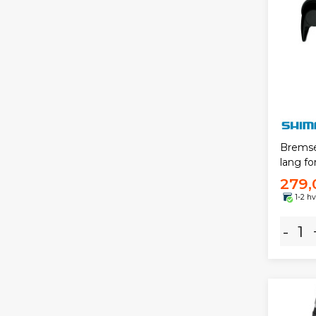
Bremse
lang fo
279,
1-2 h
-