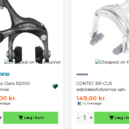
CONTEC BR-CL15
o Claris R2000
sidetræksforbremse sølv
emse
00 kr.
149,00 kr.
verdage
1-2 hverdage
+
-
+
Læg i kurv
Læg i k