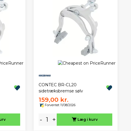
CONTEC BR-CL20
sidetræksbremse sølv
159,00 kr.
Forventet 11/08/2026
-
+
urv
Læg i kurv