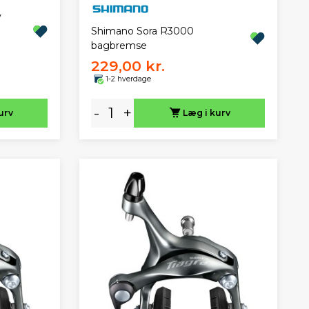
v
Shimano Sora R3000
bagbremse
229,00 kr.
1-2 hverdage
-
+
urv
Læg i kurv