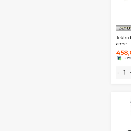
Tektro
arme
458,
1-2 h
-