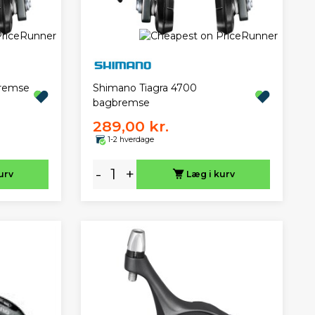
bremse
Shimano Tiagra 4700
bagbremse
289,00 kr.
1-2 hverdage
-
+
urv
Læg i kurv