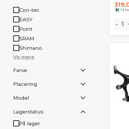
319,
Con-tec
1-2 h
EASY
-
Point
SRAM
Shimano
Vis mere
Farve
Placering
Model
Lagerstatus:
På lager