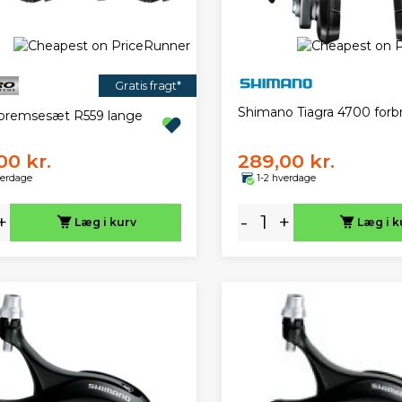
Gratis fragt*
Shimano Tiagra 4700 for
 bremsesæt R559 lange
00 kr.
289,00 kr.
verdage
1-2 hverdage
+
-
+
Læg i kurv
Læg i k