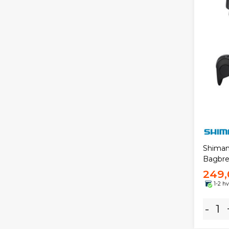
Shiman
Bagbr
249,
1-2 h
-