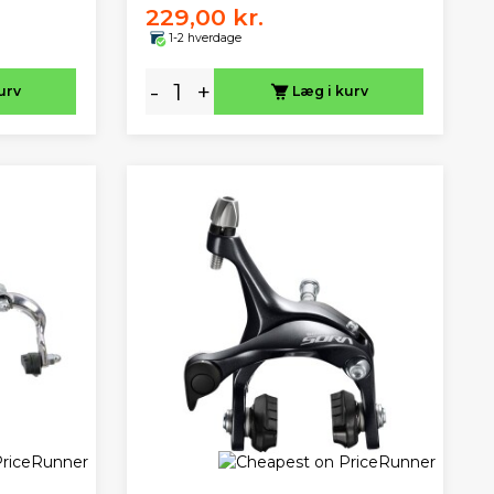
229,00 kr.
1-2 hverdage
-
+
urv
Læg i kurv