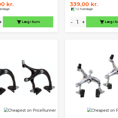
00 kr.
339,00 kr.
verdage
1-2 hverdage
+
-
+
Læg i kurv
Læg i k