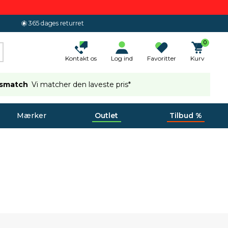
365 dages returret
0
Kontakt os
Log ind
Favoritter
Kurv
ismatch
Vi matcher den laveste pris*
Mærker
Outlet
Tilbud %