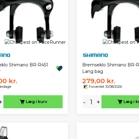
klo Shimano BR-R451
Bremseklo Shimano BR-R
r
Lang bag
00 kr.
279,00 kr.
verdage
Forventet 10/08/2026
+
-
+
Læg i kurv
Læg i k