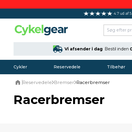
4.7 ud af 5
Vi afsender i dag
Bestil inden
Cykler
Reservedele
Tilbehør
Reservedele
Bremser
Racerbremser
Home
Racerbremser