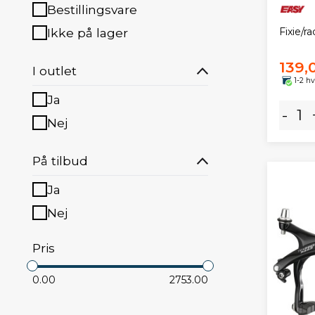
Bestillingsvare
Ikke på lager
Fixie/r
139,
I outlet
1-2 h
Ja
-
Nej
På tilbud
Ja
Nej
Pris
0.00
2753.00