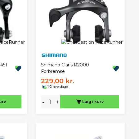
451
Shimano Claris R2000
Forbremse
229,00 kr.
1-2 hverdage
-
+
urv
Læg i kurv