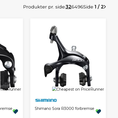
Produkter pr. side:
32
64
96
Side
1 / 2
bremse
Shimano Sora R3000 forbremse