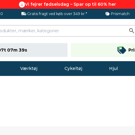
Vi fejrer fødselsdag – Spar op til 60% her
.0
Gratis fragt ved køb over 349 kr.*
Prismatch
07t 07m 38s
Pr
Værktøj
Cykeltøj
Hjul