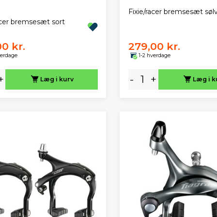
Fixie/racer bremsesæt søl
acer bremsesæt sort
00 kr.
279,00 kr.
verdage
1-2 hverdage
+
-
+
Læg i kurv
Læg i k