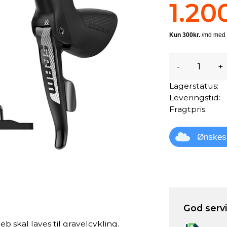
1.20
-
+
Lagerstatus:
Leveringstid:
Fragtpris:
Ønskes
God servic
 skal laves til gravelcykling.