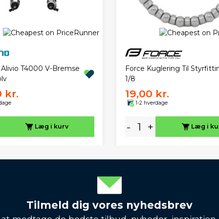
Force Kuglering Til Styrfitti
Alivio T4000 V-Bremse
1/8
ølv
 kr.
19,00 kr.
rdage
1-2 hverdage
-
+
Læg i kurv
Læg i ku
Tilmeld dig vores nyhedsbrev
l at modtage de bedste tilbud, nyheder, inspiration