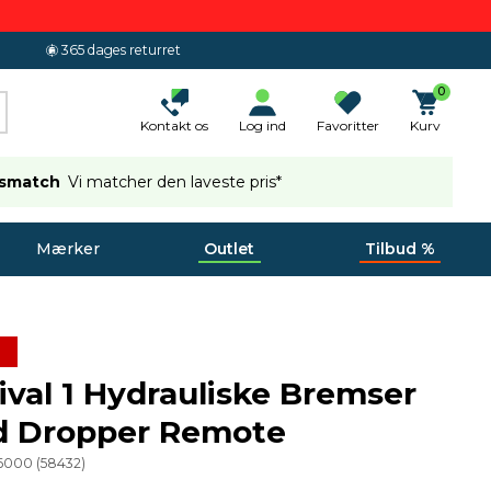
365 dages returret
0
Kontakt os
Log ind
Favoritter
Kurv
ismatch
Vi matcher den laveste pris*
Mærker
Outlet
Tilbud %
val 1 Hydrauliske Bremser
d Dropper Remote
56000
(
58432
)