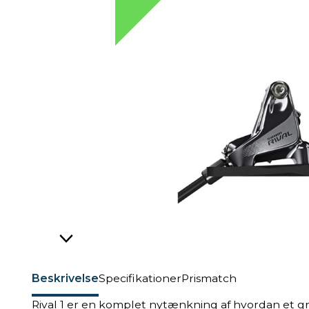
Beskrivelse
Specifikationer
Prismatch
Rival 1 er en komplet nytænkning af hvordan et greb