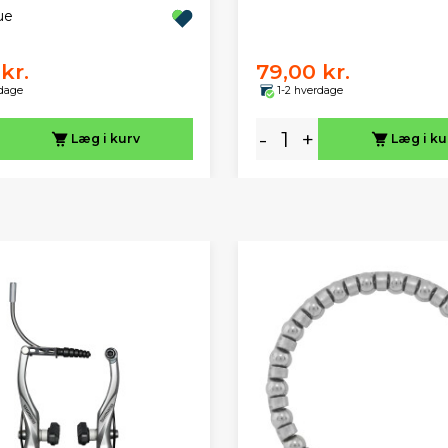
ue
kr.
79,00 kr.
rdage
1-2 hverdage
-
+
Læg i kurv
Læg i ku