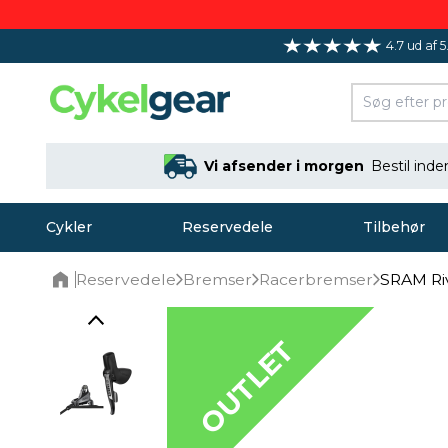
4.7 ud af 5
Vi afsender i morgen
Bestil ind
Cykler
Reservedele
Tilbehør
Reservedele
Bremser
Racerbremser
SRAM Ri
Home
OUTLET