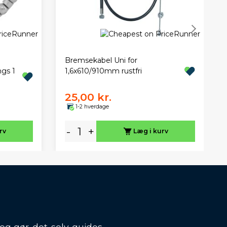
Bremsekabel Uni for
ngs 1
1,6x610/910mm rustfri
25,00 kr.
1-2 hverdage
-
+
rv
Læg i kurv
 og gør-det-selv-guides.