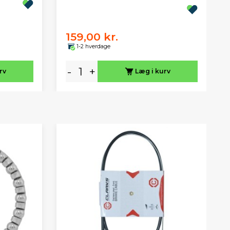
159,00 kr.
1-2 hverdage
-
+
rv
Læg i kurv