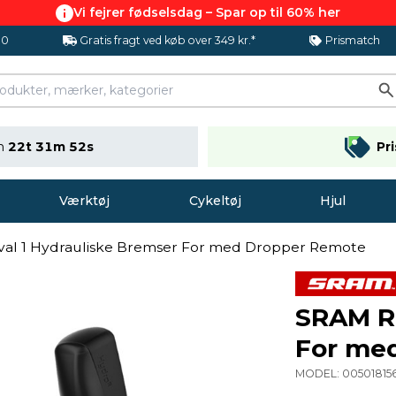
Vi fejrer fødselsdag – Spar op til 60% her
.0
Gratis fragt ved køb over 349 kr.*
Prismatch
en
22t 31m 51s
Pr
Værktøj
Cykeltøj
Hjul
val 1 Hydrauliske Bremser For med Dropper Remote
SRAM Ri
For me
MODEL:
0050181