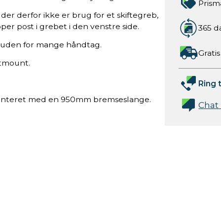
Prism
er derfor ikke er brug for et skiftegreb,
er post i grebet i den venstre side.
365 d
t uden for mange håndtag.
Gratis
atmount.
Ring t
 monteret med en 950mm bremseslange.
Chat