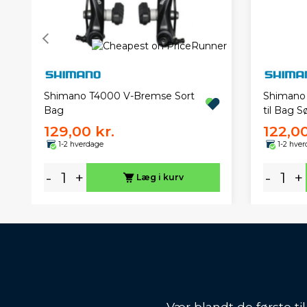
Shimano T4000 V-Bremse Sort
Shimano 
Bag
til Bag S
129,00 kr.
122,00
1-2 hverdage
1-2 hve
-
+
-
+
Læg i kurv
Vær blandt de første ti