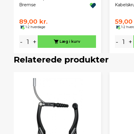
Bremse
Kabelskr
89,00 kr.
59,00 
1-2 hverdage
1-2 hve
-
+
-
+
Læg i kurv
Relaterede produkter