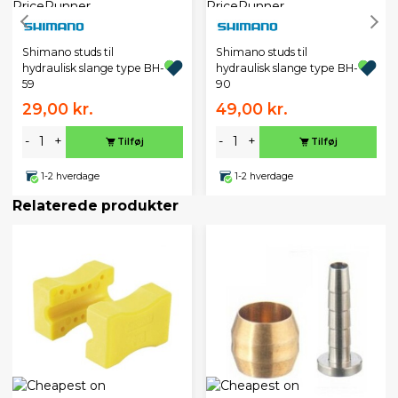
Shimano studs til
Shimano studs til
hydraulisk slange type BH-
hydraulisk slange type BH-
59
90
29,00 kr.
49,00 kr.
-
+
-
+
Tilføj
Tilføj
1-2 hverdage
1-2 hverdage
Relaterede produkter