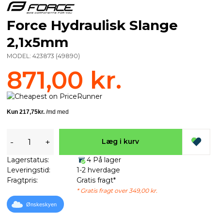
Force Hydraulisk Slange
2,1x5mm
MODEL:
423873
(
49890
)
871,00 kr.
-
+
Læg i kurv
Lagerstatus:
4 På lager
Leveringstid:
1-2 hverdage
Fragtpris:
Gratis fragt*
* Gratis fragt over 349,00 kr.
Ønskeskyen