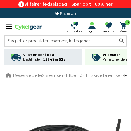
Vi fejrer fødselsdag – Spar op til 60% her
Prismatch
0
Kontakt os
Log ind
Favoritter
Kurv
Søg efter produkter, mærker, kategorier
Vi afsender i dag
Prismatch
Bestil inden
15t 49m 52s
Vi matcher den lav
Reservedele
Bremser
Tilbehør til skivebremser
Fo
Home