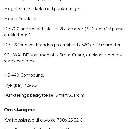
Meget stærkt dæk mod punkteringer.
Med reflekskant.
De 700 angiver at hjulet et 28 tommer ( Står der 622 passer
dækket også).
De 32C angiver bredden på dækket fx 32C er 32 milimeter.
SCHWALBE Marathon plus SmartGuard, et blandt verdens
stærkeste dæk.
HS 440 Compound.
Tryk (bar): 4,5-6,5
Punkterings beskyttelse: SmartGuard ®.
Om slangen:
Kvalitetsslange til citybike 700x 25-32 C.