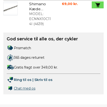
bevægelses
Shimano
69,00 kr.
sensor
Kæde
Nexus CN-
MODEL:
NX10
ECNNX10C11
rustbeskytt
4I
(
4639
)
et
God service til alle os, der cykler
Prismatch
365 dages returret
Gratis fragt over 349,00 kr.
Ring til os
|
Skriv til os
Chat med os