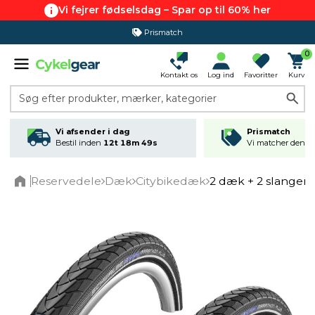
Vi fejrer fødselsdag – Spar op til 60% her
Prismatch
0
Kontakt os
Log ind
Favoritter
Kurv
Søg efter produkter, mærker, kategorier
Vi afsender i dag
Prismatch
Bestil inden
12t 18m 49s
Vi matcher den lav
Reservedele
Dæk
Citybikedæk
2 dæk + 2 slanger
Home