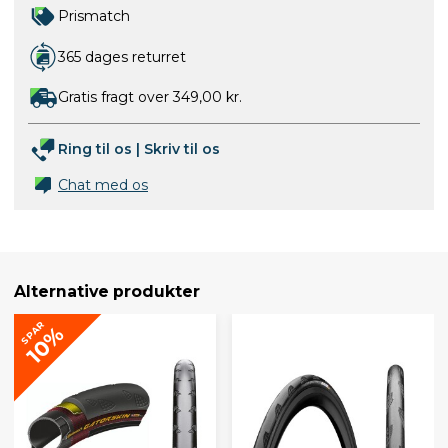
Prismatch
365 dages returret
Gratis fragt over 349,00 kr.
Ring til os
|
Skriv til os
Chat med os
Alternative produkter
SPAR
10%