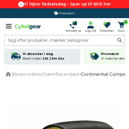
Vi fejrer fødselsdag – Spar op til 60% her
Prismatch
0
Kontakt os
Log ind
Favoritter
Kurv
Søg efter produkter, mærker, kategorier
Vi afsender i dag
Prismatch
Bestil inden
15t 13m 34s
Vi matcher den lav
Reservedele
Dæk
Racerdæk
Continental Competi
Home