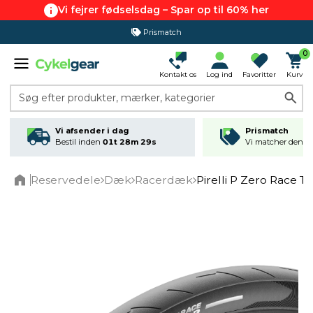
Vi fejrer fødselsdag – Spar op til 60% her
Prismatch
365 dages returret
0
Kontakt os
Log ind
Favoritter
Kurv
Søg efter produkter, mærker, kategorier
Vi afsender i dag
Prismatch
Bestil inden
01t 28m 29s
Vi matcher den lav
Reservedele
Dæk
Racerdæk
Pirelli P Zero Race
Home