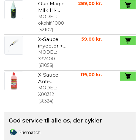
Oko Magic
289,00 kr.
Milk Hi-
Fibre
MODEL:
tætning til
okohifi1000
tubeless
(
52102
)
1000 ml
X-Sauce
59,00 kr.
inyector +
X-tube
MODEL:
X32400
(
61056
)
X-Sauce
119,00 kr.
Anti-
Puncture
MODEL:
Væske Til
X00312
Slanger,
(
56324
)
Tubeless og
Tubular
God service til alle os, der cykler
500ml
Prismatch