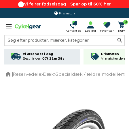
Vi fejrer fødselsdag – Spar op til 60% her
Prismatch
0
Kontakt os
Log ind
Favoritter
Kurv
Søg efter produkter, mærker, kategorier
Vi afsender i dag
Prismatch
Bestil inden
07t 21m 38s
Vi matcher den lav
Reservedele
Dæk
Specialdæk / ældre modeller
S
Home