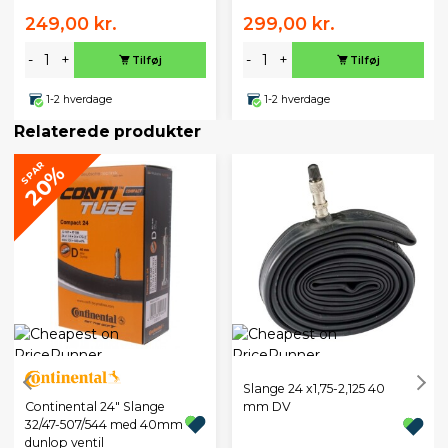
249,00 kr.
299,00 kr.
-
+
-
+
Tilføj
Tilføj
1-2 hverdage
1-2 hverdage
Relaterede produkter
SPAR
20%
Slange 24 x1,75-2,125 40
Continental 24" Slange
mm DV
32/47-507/544 med 40mm
dunlop ventil