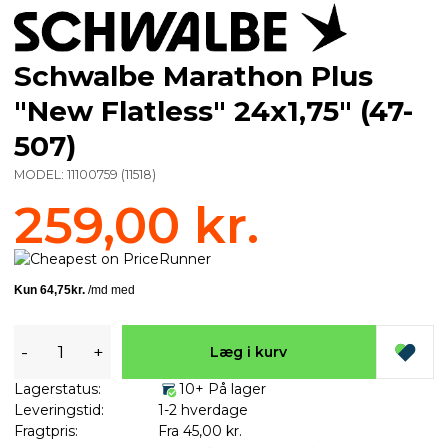
Schwalbe Marathon Plus
"New Flatless" 24x1,75" (47-
507)
MODEL:
11100759
(
11518
)
259,00 kr.
-
+
Læg i kurv
Lagerstatus:
10+ På lager
Leveringstid:
1-2 hverdage
Fragtpris:
Fra 45,00 kr.