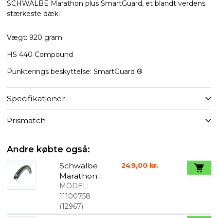
SCHWALBE Marathon plus SmartGuard, et blandt verdens
stærkeste dæk.
Vægt: 920 gram
HS 440 Compound
Punkterings beskyttelse: SmartGuard ®
Specifikationer
Prismatch
Andre købte også:
Schwalbe
249,00 kr.
Marathon
Plus
MODEL:
20"x1,75"
11100758
(47-406)
(
12967
)