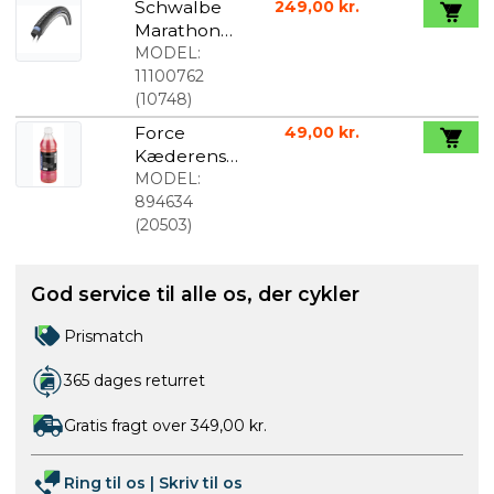
Schwalbe
249,00 kr.
Marathon
Plus "New
MODEL:
Flatless"
11100762
26x1.75 (47-
(
10748
)
559)
Force
49,00 kr.
Kæderens
500 ml
MODEL:
894634
(
20503
)
God service til alle os, der cykler
Prismatch
365 dages returret
Gratis fragt over 349,00 kr.
Ring til os
|
Skriv til os