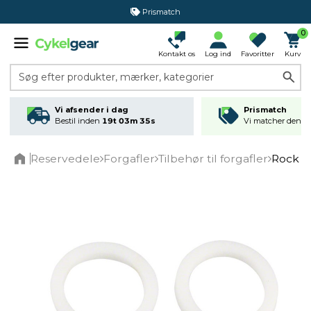
Prismatch
0
Kontakt os
Log ind
Favoritter
Kurv
Søg efter produkter, mærker, kategorier
Vi afsender i dag
Prismatch
Bestil inden
19t 03m 34s
Vi matcher den lav
Reservedele
Forgafler
Tilbehør til forgafler
Rock Sh
Home