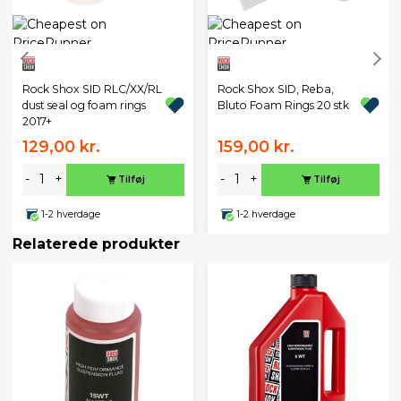
Rock Shox SID RLC/XX/RL
Rock Shox SID, Reba,
dust seal og foam rings
Bluto Foam Rings 20 stk
2017+
129,00 kr.
159,00 kr.
-
+
-
+
Tilføj
Tilføj
1-2 hverdage
1-2 hverdage
Relaterede produkter