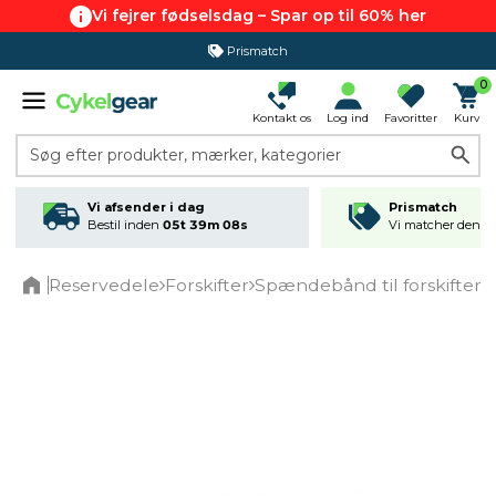
Vi fejrer fødselsdag – Spar op til 60% her
Prismatch
0
Kontakt os
Log ind
Favoritter
Kurv
Søg efter produkter, mærker, kategorier
Vi afsender i dag
Prismatch
Bestil inden
05t 39m 08s
Vi matcher den lav
Reservedele
Forskifter
Spændebånd til forskifter
Home