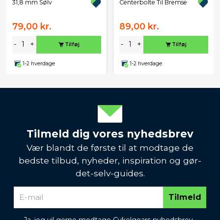
31,8 mm Sølv
Centerbolte Til Bremse
79,00 kr.
89,00 kr.
-
+
-
+
Tilføj
Tilføj
1-2 hverdage
1-2 hverdage
Tilmeld dig vores nyhedsbrev
Vær blandt de første til at modtage de
bedste tilbud, nyheder, inspiration og gør-
det-selv-guides.
Tilmeld
Ja, jeg vil gerne modtage Cykelgears nyhedsbrev.