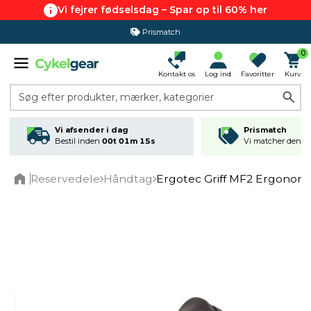
Vi fejrer fødselsdag – Spar op til 60% her
Prismatch
0
Kontakt os
Log ind
Favoritter
Kurv
Søg efter produkter, mærker, kategorier
Vi afsender i dag
Prismatch
Bestil inden
00t 01m 15s
Vi matcher den lav
Reservedele
Håndtag
Ergotec Griff MF2 Ergonom
Home