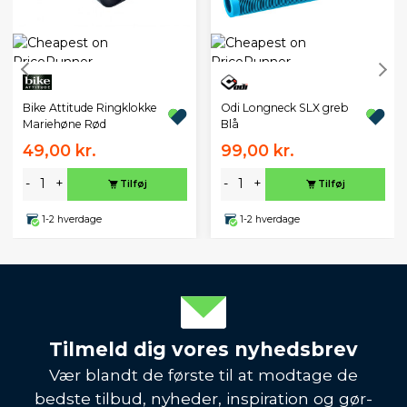
Odi Longneck SLX greb
Bike Attitude Ringklokke
Blå
Mariehøne Rød
49,00 kr.
99,00 kr.
-
+
-
+
Tilføj
Tilføj
1-2 hverdage
1-2 hverdage
Tilmeld dig vores nyhedsbrev
Vær blandt de første til at modtage de
bedste tilbud, nyheder, inspiration og gør-