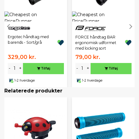
Ergotec håndtag med
FORCE håndtag BAR
barends - Sort/grå
ergonomisk udformet
med locking sort
329,00 kr.
79,00 kr.
-
+
-
+
Tilføj
Tilføj
1-2 hverdage
1-2 hverdage
Relaterede produkter