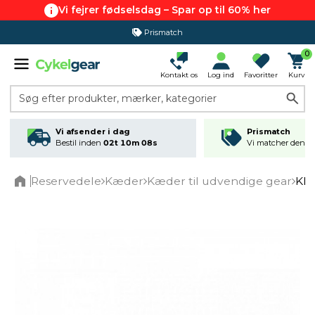
Vi fejrer fødselsdag – Spar op til 60% her
Prismatch
0
Kontakt os
Log ind
Favoritter
Kurv
Søg efter produkter, mærker, kategorier
Vi afsender i dag
Prismatch
Bestil inden
02t 10m 07s
Vi matcher den lav
Reservedele
Kæder
Kæder til udvendige gear
KMC
Home