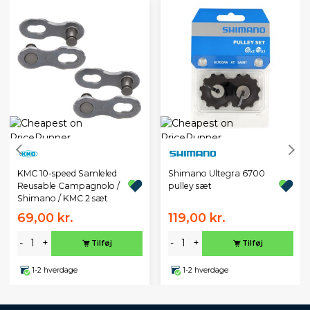
KMC 10-speed Samleled
Shimano Ultegra 6700
Reusable Campagnolo /
pulley sæt
Shimano / KMC 2 sæt
69,00 kr.
119,00 kr.
-
+
-
+
Tilføj
Tilføj
1-2 hverdage
1-2 hverdage