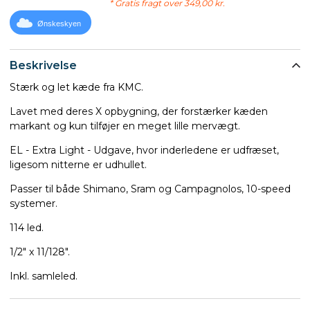
* Gratis fragt over 349,00 kr.
Ønskeskyen
Beskrivelse
Stærk og let kæde fra KMC.
Lavet med deres X opbygning, der forstærker kæden
markant og kun tilføjer en meget lille mervægt.
EL - Extra Light - Udgave, hvor inderledene er udfræset,
ligesom nitterne er udhullet.
Passer til både Shimano, Sram og Campagnolos, 10-speed
systemer.
114 led.
1/2" x 11/128".
Inkl. samleled.