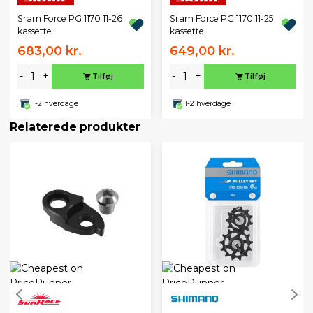
Sram Force PG 1170 11-26
Sram Force PG 1170 11-25
kassette
kassette
683,00 kr.
649,00 kr.
-
+
-
+
Tilføj
Tilføj
1-2 hverdage
1-2 hverdage
Relaterede produkter