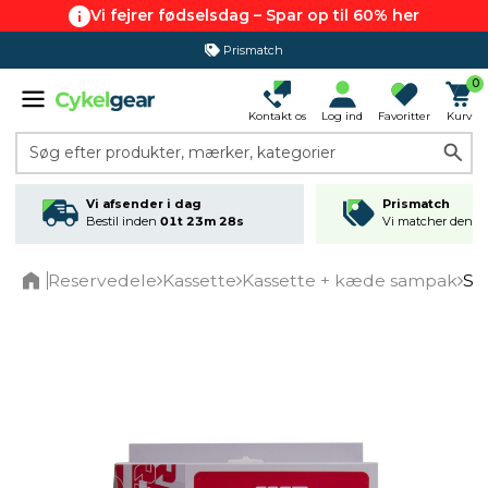
Vi fejrer fødselsdag – Spar op til 60% her
Prismatch
0
Kontakt os
Log ind
Favoritter
Kurv
Søg efter produkter, mærker, kategorier
Vi afsender i dag
Prismatch
Bestil inden
01t 23m 28s
Vi matcher den lav
Reservedele
Kassette
Kassette + kæde sampak
SR
Home