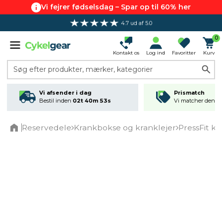
Vi fejrer fødselsdag – Spar op til 60% her
4.7 ud af 5.0
0
Kontakt os
Log ind
Favoritter
Kurv
Søg efter produkter, mærker, kategorier
Vi afsender i dag
Prismatch
Bestil inden
02t 40m 53s
Vi matcher den lav
Reservedele
Krankbokse og kranklejer
PressFit kr
Home