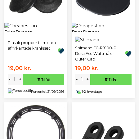
Plastik propper til midten
Shimano FC-R9100-P
af firkantede kranksæt
Dura Ace Wattmåler
Outer Cap
19,00 kr.
19,00 kr.
-
+
-
+
Tilføj
Tilføj
Forventet 21/09/2026
1-2 hverdage