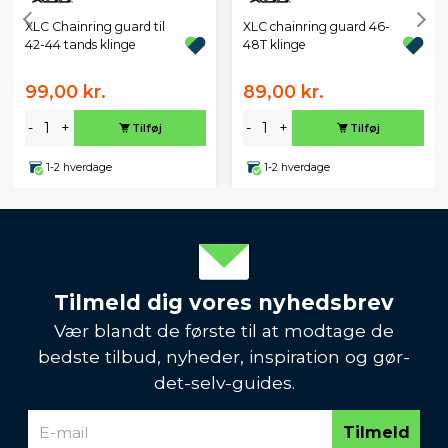
XLC Chainring guard til
XLC chainring guard 46-
42-44 tands klinge
48T klinge
99,00 kr.
89,00 kr.
-
+
-
+
Tilføj
Tilføj
1-2 hverdage
1-2 hverdage
Tilmeld dig vores nyhedsbrev
Vær blandt de første til at modtage de
bedste tilbud, nyheder, inspiration og gør-
det-selv-guides.
Tilmeld