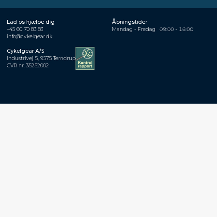
Lad os hjælpe dig
Åbningstider
+45 60 70 83 83
Mandag - Fredag
09:00 - 16:00
info@cykelgear.dk
Cykelgear A/S
Industrivej 5, 9575 Terndrup
CVR nr. 35252002