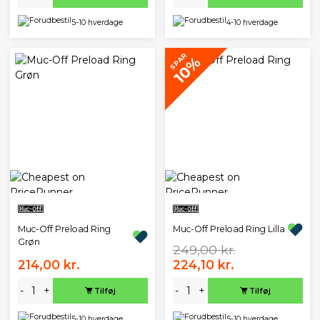
5-10 hverdage
4-10 hverdage
SPAR
10%
Muc-Off Preload Ring
Muc-Off Preload Ring Lilla
Grøn
249,00 kr.
214,00 kr.
224,10 kr.
-
+
-
+
Tilføj
Tilføj
5-10 hverdage
5-10 hverdage