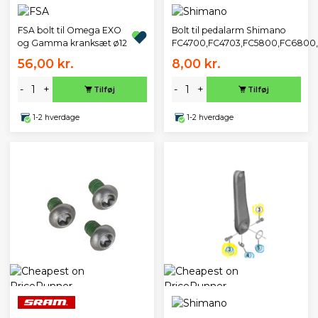
FSA bolt til Omega EXO
Bolt til pedalarm Shimano
og Gamma kranksæt ø12
FC4700,FC4703,FC5800,FC6800
56,00 kr.
8,00 kr.
-
+
-
+
Tilføj
Tilføj
1-2 hverdage
1-2 hverdage