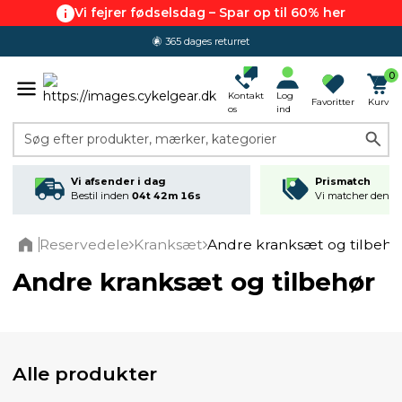
Vi fejrer fødselsdag – Spar op til 60% her
365 dages returret
4.7 ud af 5.0
0
Kontakt
Log
Favoritter
Kurv
os
ind
Søg efter produkter, mærker, kategorier
Vi afsender i dag
Prismatch
Bestil inden
04t 42m 16s
Vi matcher den lav
Reservedele
Kranksæt
Andre kranksæt og tilbehø
Home
Andre kranksæt og tilbehør
Alle produkter