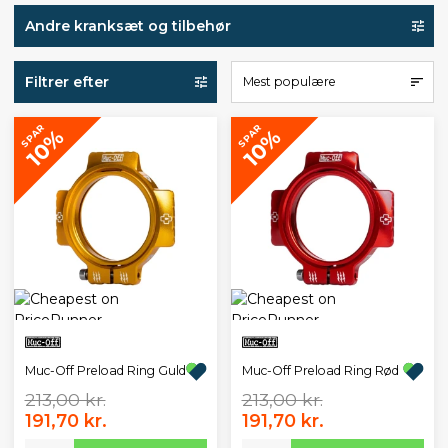
Andre kranksæt og tilbehør
Filtrer efter
Mest populære
SPAR
SPAR
10%
10%
Muc-Off Preload Ring Guld
Muc-Off Preload Ring Rød
213,00 kr.
213,00 kr.
191,70 kr.
191,70 kr.