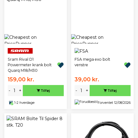
Sram Rival D1
FSA mega exo bolt
Powermeter krank bolt
venstre
Quarq M18/M30
159,00 kr.
39,00 kr.
-
+
-
+
Tilføj
Tilføj
1-2 hverdage
Forventet 12/08/2026