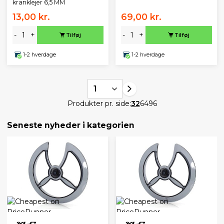
kranklejer 6,5 MM
13,00 kr.
69,00 kr.
-
+
-
+
Tilføj
Tilføj
1-2 hverdage
1-2 hverdage
1
Produkter pr. side:
32
64
96
Seneste nyheder i kategorien