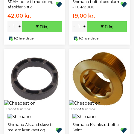
SRAM bolte til montering
Shimano bolt til pedalarm
af spider 3 stk.
- FC-R8000
42,00 kr.
19,00 kr.
-
+
-
+
Tilføj
Tilføj
1-2 hverdage
1-2 hverdage
Shimano Afstandsskive til
Shimano Kranksætbolt til
mellem kranksæt og
Saint