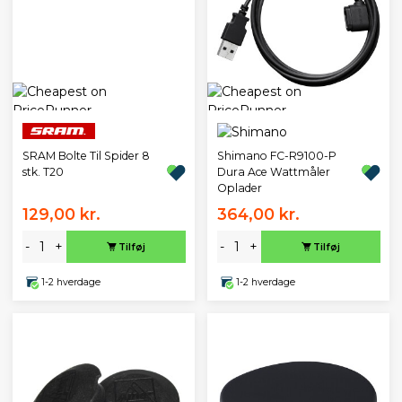
SRAM Bolte Til Spider 8
Shimano FC-R9100-P
stk. T20
Dura Ace Wattmåler
Oplader
129,00 kr.
364,00 kr.
-
+
-
+
Tilføj
Tilføj
1-2 hverdage
1-2 hverdage