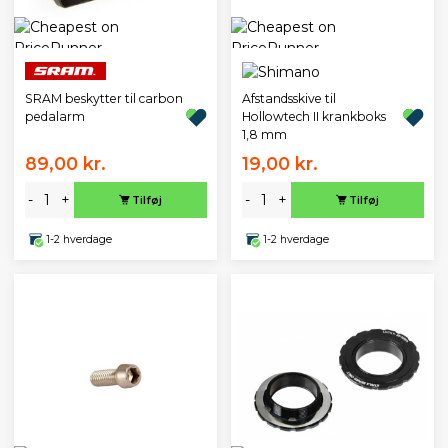
SRAM beskytter til carbon
Afstandsskive til
pedalarm
Hollowtech II krankboks
1,8 mm
89,00 kr.
19,00 kr.
-
+
-
+
Tilføj
Tilføj
1-2 hverdage
1-2 hverdage