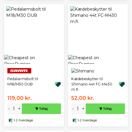
Pedalarmsbolt til
Kædebeskytter til
M18/M30 DUB
Shimano 44t FC-M430
m.fl.
119,00 kr.
52,00 kr.
-
+
-
+
Tilføj
Tilføj
1-2 hverdage
1-2 hverdage