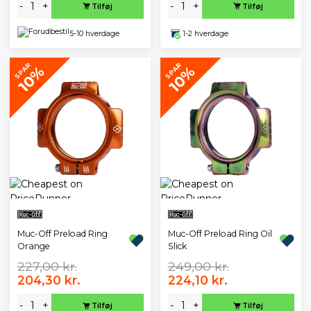
-
+
-
+
Tilføj
Tilføj
5-10 hverdage
1-2 hverdage
SPAR
SPAR
10%
10%
Muc-Off Preload Ring
Muc-Off Preload Ring Oil
Orange
Slick
227,00 kr.
249,00 kr.
204,30 kr.
224,10 kr.
-
+
-
+
Tilføj
Tilføj