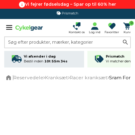
Vi fejrer fødselsdag – Spar op til 60% her
Prismatch
365 dages returret
0
Kontakt os
Log ind
Favoritter
Kurv
Søg efter produkter, mærker, kategorier
Vi afsender i dag
Prismatch
Bestil inden
10t 55m 33s
Vi matcher den lav
Reservedele
Kranksæt
Racer kranksæt
Sram Forc
Home