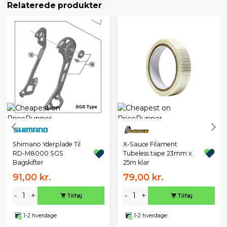
Relaterede produkter
X-Sauce Filament
Shimano Yderplade Til
Tubeless tape 23mm x
RD-M8000 SGS
25m klar
Bagskifter
91,00 kr.
79,00 kr.
-
+
-
+
Tilføj
Tilføj
1-2 hverdage
1-2 hverdage