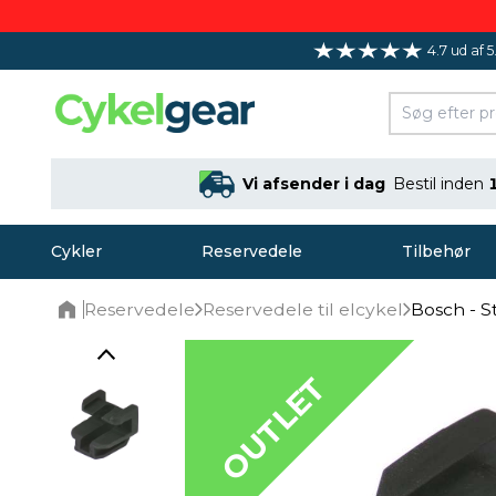
4.7 ud af 5
Vi afsender i dag
Bestil inden
Cykler
Reservedele
Tilbehør
Reservedele
Reservedele til elcykel
Bosch - 
Home
OUTLET