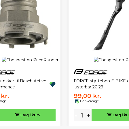
rækker til Bosch Active
FORCE støtteben E-BIKE c
ormance
justerbar 26-29
kr.
99,00 kr.
rdage
1-2 hverdage
-
+
Læg i kurv
Læg i ku