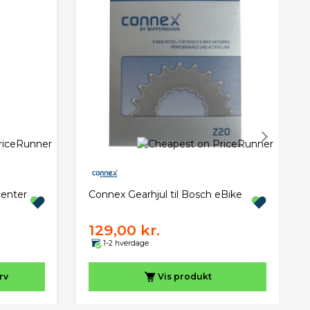
enter
Connex Gearhjul til Bosch eBike
129,00 kr.
1-2 hverdage
rv
Vis
produkt