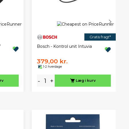
Gratis fragt*
0
Bosch - Kontrol unit Intuvia
379,00 kr.
1-2 hverdage
-
+
rv
Læg i kurv