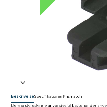
Beskrivelse
Specifikationer
Prismatch
Denne styreskinne anvendes til batterier der an