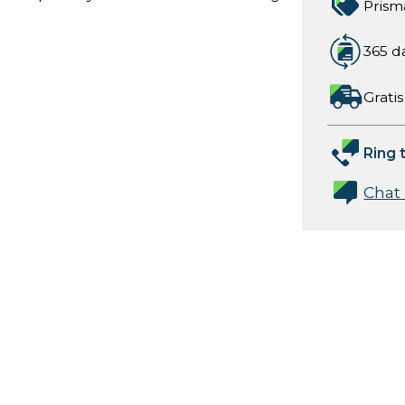
Prism
365 d
Gratis
Ring t
Chat