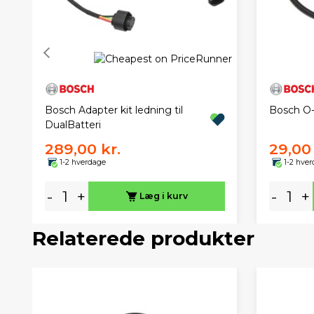
Bosch Adapter kit ledning til
Bosch O-r
DualBatteri
289,00 kr.
29,00 
1-2 hverdage
1-2 hve
-
+
-
+
Læg i kurv
Relaterede produkter