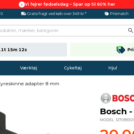
Vi fejrer fødselsdag – Spar op til 60% her
.0
Gratis fragt ved køb over 349 kr.*
Prismatch
11t 15m 11s
Pr
Værktøj
Cykeltøj
Hjul
Styreskinne adapter 8 mm
Bosch -
MODEL:
12705930