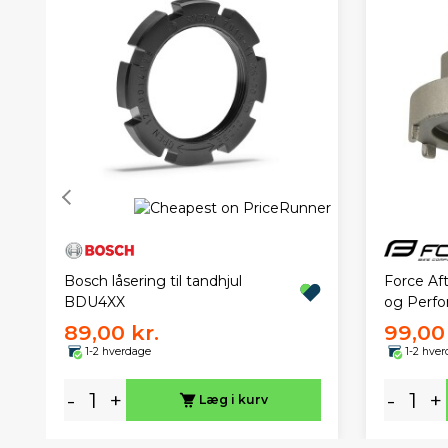
Bosch låsering til tandhjul
Force Aft
BDU4XX
og Perf
89,00 kr.
99,00 
1-2 hverdage
1-2 hve
-
+
-
+
Læg i kurv