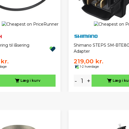
ing til låsering
Shimano STEPS SM-BTE8
Adapter
kr.
219,00 kr.
rdage
1-2 hverdage
-
+
Læg i kurv
Læg i ku