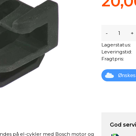
20,0
-
+
Lagerstatus:
Leveringstid:
Fragtpris:
Ønskes
God servic
vendes på el-cykler med Bosch motor og