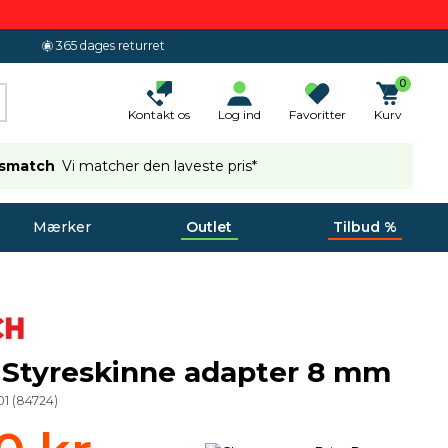
365 dages returret
0
Kontakt os
Log ind
Favoritter
Kurv
ismatch
Vi matcher den laveste pris*
Mærker
Outlet
Tilbud %
 Styreskinne adapter 8 mm
01
(
84724
)