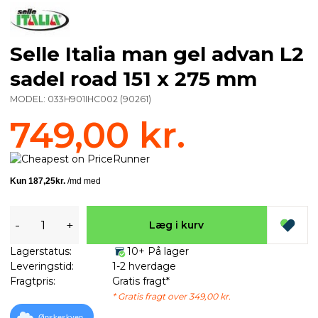
Selle Italia man gel advan L2
sadel road 151 x 275 mm
MODEL:
033H901IHC002
(
90261
)
749,00 kr.
-
+
Læg i kurv
Lagerstatus:
10+ På lager
Leveringstid:
1-2 hverdage
Fragtpris:
Gratis fragt*
* Gratis fragt over 349,00 kr.
Ønskeskyen