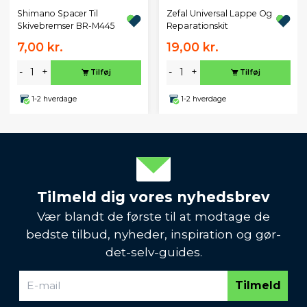
Zefal Universal Lappe Og
Shimano Spacer Til
Reparationskit
Skivebremser BR-M445
7,00 kr.
19,00 kr.
-
+
-
+
Tilføj
Tilføj
1-2 hverdage
1-2 hverdage
Tilmeld dig vores nyhedsbrev
Vær blandt de første til at modtage de
bedste tilbud, nyheder, inspiration og gør-
det-selv-guides.
Tilmeld