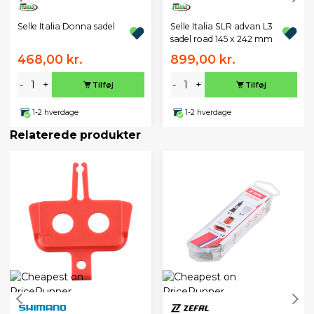
Selle Italia Donna sadel
Selle Italia SLR advan L3
sadel road 145 x 242 mm
468,00 kr.
899,00 kr.
-
+
-
+
Tilføj
Tilføj
1-2 hverdage
1-2 hverdage
Relaterede produkter