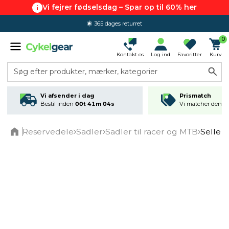
Vi fejrer fødselsdag – Spar op til 60% her
365 dages returret
0
Kontakt os
Log ind
Favoritter
Kurv
Søg efter produkter, mærker, kategorier
Vi afsender i dag
Prismatch
Bestil inden
00t 41m 03s
Vi matcher den lav
Reservedele
Sadler
Sadler til racer og MTB
Selle I
Home