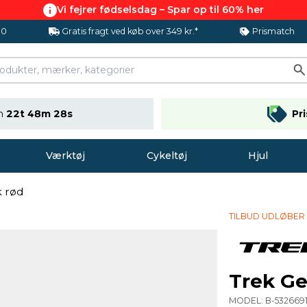
Vi fejrer fødselsdag – Spar op til 60% her
.0
Gratis fragt ved køb over 349 kr.*
Prismatch
en
22t 48m 28s
Pr
Værktøj
Cykeltøj
Hjul
k rød
TILBUD UDLØBER
Trek Ge
MODEL:
B-532669