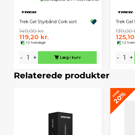
Trek Gel Styrbånd Cork sort
Trek Gel 
149,00 kr.
139,00 
119,20 kr.
125,10
1-2 hverdage
1-2 hve
-
+
-
+
Læg i kurv
Relaterede produkter
SPAR
20%