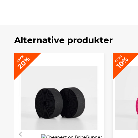
Alternative produkter
SPAR
SPAR
20%
10%