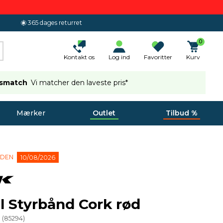
365 dages returret
0
Kontakt os
Log ind
Favoritter
Kurv
ismatch
Vi matcher den laveste pris*
Mærker
Outlet
Tilbud %
 DEN
10/08/2026
l Styrbånd Cork rød
1
(
85294
)