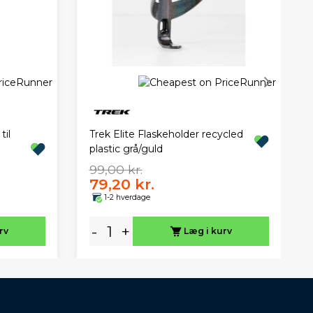
il
Trek Elite Flaskeholder recycled
plastic grå/guld
99,00 kr.
79,20 kr.
1-2 hverdage
-
+
rv
Læg i kurv