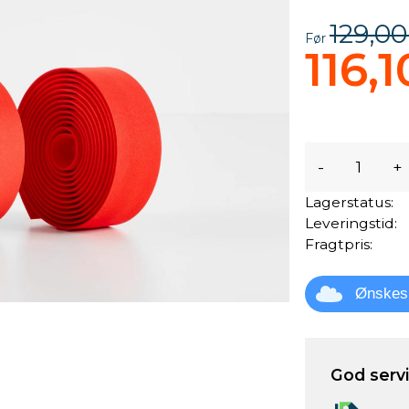
129,00
Før
116,1
-
+
Lagerstatus:
Leveringstid:
Fragtpris:
Ønskes
God servic