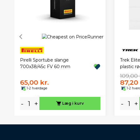
Pirelli Sportube slange
Trek Elit
700x38/45c FV 60 mm
plastic r
109,00 
65,00 kr.
87,20 
1-2 hverdage
1-2 hve
-
+
-
+
Læg i kurv