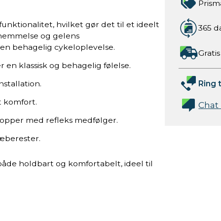
Prism
tionalitet, hvilket gør det til et ideelt
365 d
ornemmelse og gelens
 en behagelig cykeloplevelse.
Gratis
er en klassisk og behagelig følelse.
Ring t
nstallation.
t komfort.
Chat
ropper med refleks medfølger.
læberester.
åde holdbart og komfortabelt, ideel til