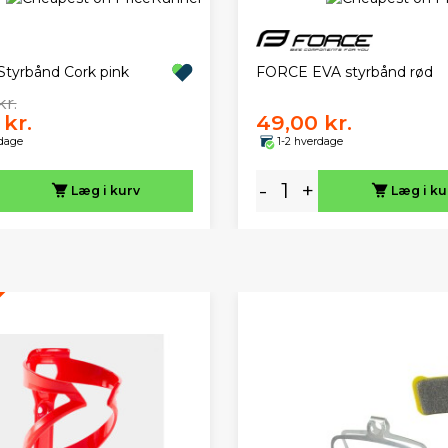
FORCE EVA styrbånd rød
Styrbånd Cork pink
kr.
 kr.
49,00 kr.
rdage
1-2 hverdage
-
+
Læg i kurv
Læg i ku