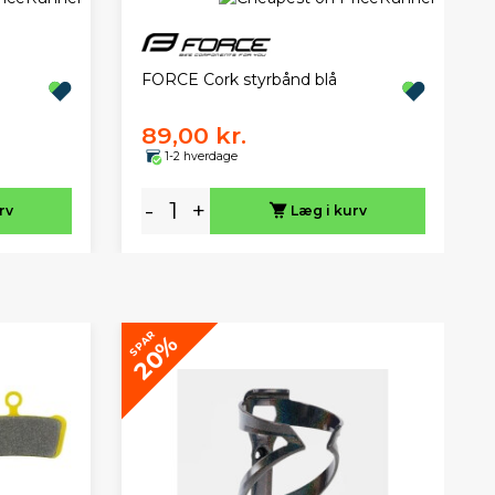
FORCE Cork styrbånd blå
89,00 kr.
1-2 hverdage
-
+
rv
Læg i kurv
SPAR
S
20%