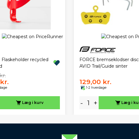
FORCE bremseklodser disc t
e Flaskeholder recycled
AVID Trail/Guide sinter
ød
kr.
kr.
129,00 kr.
rdage
1-2 hverdage
-
+
Læg i kurv
Læg i ku