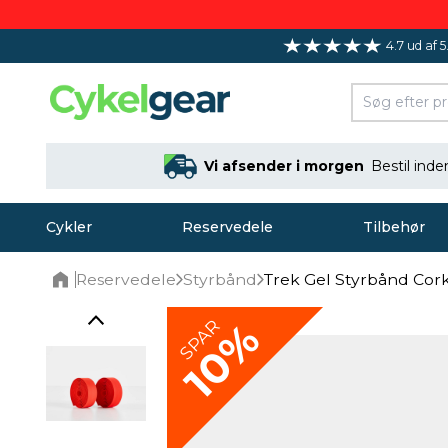
4.7 ud af 5
Vi afsender i morgen
Bestil ind
Cykler
Reservedele
Tilbehør
Reservedele
Styrbånd
Trek Gel Styrbånd Cor
Home
10%
SPAR