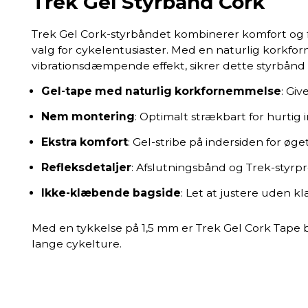
Trek Gel Styrbånd Cork
Trek Gel Cork-styrbåndet kombinerer komfort og funk
valg for cykelentusiaster. Med en naturlig korkf
vibrationsdæmpende effekt, sikrer dette styrbånd
Gel-tape med naturlig korkfornemmelse
: Giv
Nem montering
: Optimalt strækbart for hurtig i
Ekstra komfort
: Gel-stribe på indersiden for øge
Refleksdetaljer
: Afslutningsbånd og Trek-styrp
Ikke-klæbende bagside
: Let at justere uden k
Med en tykkelse på 1,5 mm er Trek Gel Cork Tape b
lange cykelture.