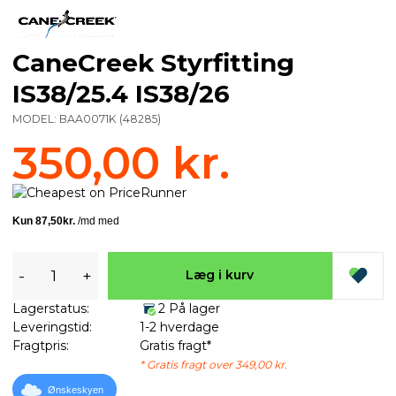
CaneCreek Styrfitting
IS38/25.4 IS38/26
MODEL:
BAA0071K
(
48285
)
350,00 kr.
-
+
Læg i kurv
Lagerstatus:
2 På lager
Leveringstid:
1-2 hverdage
Fragtpris:
Gratis fragt*
* Gratis fragt over 349,00 kr.
Ønskeskyen