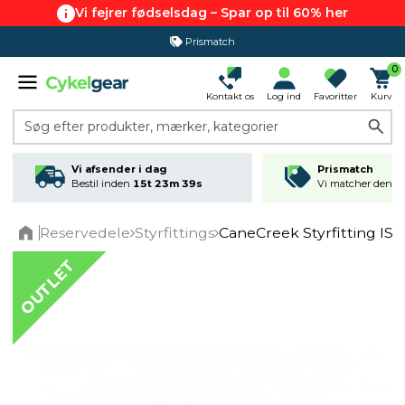
Vi fejrer fødselsdag – Spar op til 60% her
Prismatch
0
Kontakt os
Log ind
Favoritter
Kurv
Søg efter produkter, mærker, kategorier
Vi afsender i dag
Prismatch
Bestil inden
15t 23m 39s
Vi matcher den lav
Reservedele
Styrfittings
CaneCreek Styrfitting IS38
Home
OUTLET