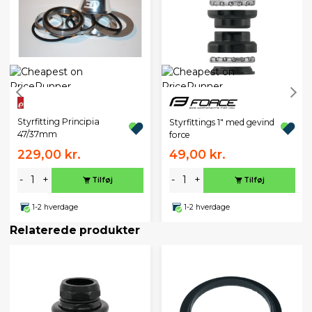
Styrfitting Principia
Styrfittings 1" med gevind
47/37mm
force
229,00 kr.
49,00 kr.
-
+
-
+
Tilføj
Tilføj
1-2 hverdage
1-2 hverdage
Relaterede produkter