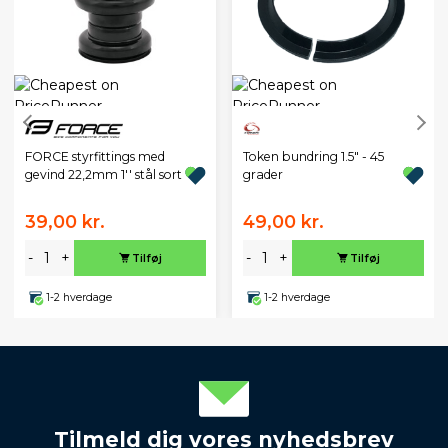
FORCE styrfittings med
Token bundring 1.5" - 45
gevind 22,2mm 1'' stål sort
grader
39,00 kr.
49,00 kr.
-
+
-
+
Tilføj
Tilføj
1-2 hverdage
1-2 hverdage
Tilmeld dig vores nyhedsbrev