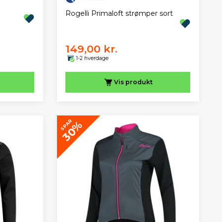
Rogelli Primaloft strømper sort
149,00 kr.
1-2 hverdage
Vis
produkt
SPAR
30%