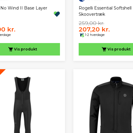
i No Wind II Base Layer
Rogelli Essential Softshell
Skoovertræk
259,00 kr.
00 kr.
207,20 kr.
verdage
1-2 hverdage
Vis
produkt
Vis
produkt