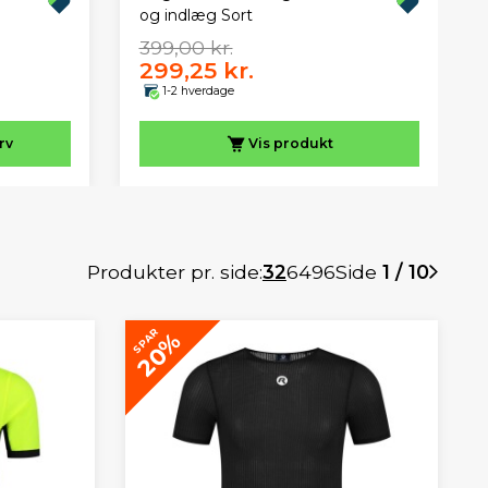
og indlæg Sort
399,00 kr.
299,25 kr.
1-2 hverdage
rv
Vis
produkt
Produkter pr. side:
32
64
96
Side
1 / 10
SPAR
20%