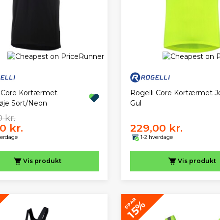
i Core Kortærmet
Rogelli Core Kortærmet J
røje Sort/Neon
Gul
 kr.
0 kr.
229,00 kr.
verdage
1-2 hverdage
Vis
produkt
Vis
produkt
SPAR
15%