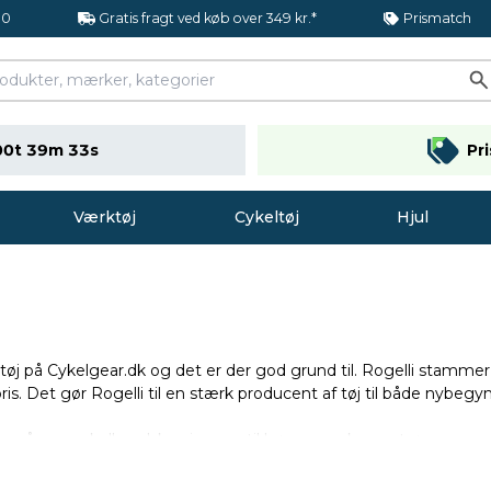
.0
Gratis fragt ved køb over 349 kr.*
Prismatch
00t 39m 32s
Pr
Værktøj
Cykeltøj
Hjul
øj på Cykelgear.dk og det er der god grund til. Rogelli stammer 
ris. Det gør Rogelli til en stærk producent af tøj til både nybe
ier, såsom cykelhandsker, jerseys til børn og voksne, strømper og
er dig mulighed for at kunne trække i cykeltøj fra Rogelli, selv
finder også svedundertøj, underbukser og bibshorts fra Rogelli.