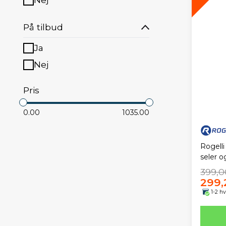
På tilbud
Ja
Nej
Pris
0.00
1035.00
Rogell
seler o
399,0
299,
1-2 h