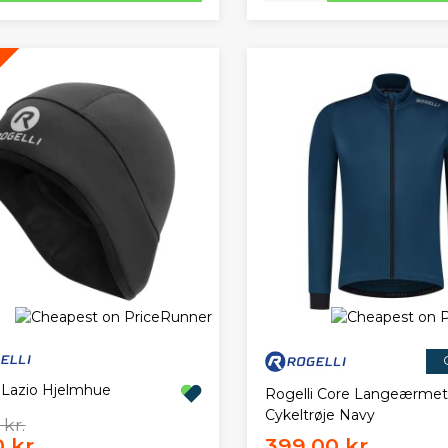
i Lazio Hjelmhue
Rogelli Core Langeærmet
Cykeltrøje Navy
 kr.
 kr.
399,00 kr.