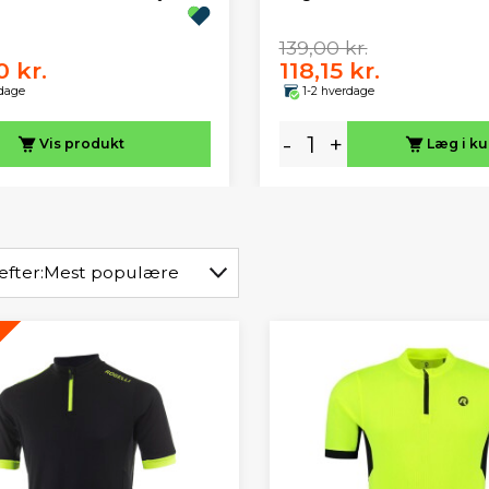
139,00 kr.
 kr.
118,15 kr.
rdage
1-2 hverdage
-
+
Vis
produkt
Læg i ku
efter:
Mest populære