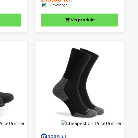
1-2 hverdage
Vis
produkt