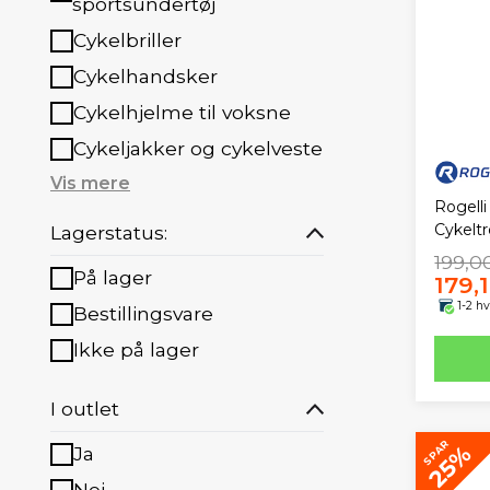
sportsundertøj
Cykelbriller
Cykelhandsker
Cykelhjelme til voksne
Cykeljakker og cykelveste
Vis mere
Rogell
Cykelt
Lagerstatus:
199,00
På lager
179,1
1-2 h
Bestillingsvare
Ikke på lager
I outlet
SPAR
25%
Ja
Nej