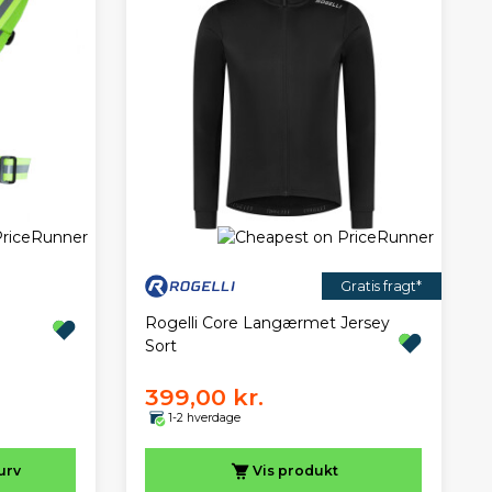
Gratis fragt*
Rogelli Core Langærmet Jersey
Sort
399,00 kr.
1-2 hverdage
urv
Vis
produkt