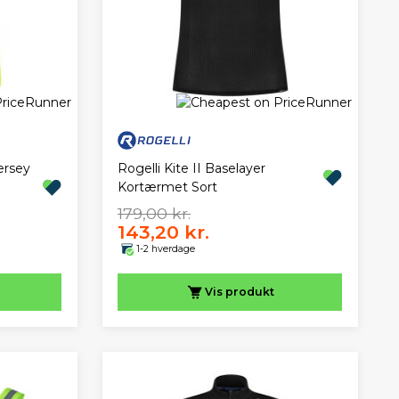
ersey
Rogelli Kite II Baselayer
Kortærmet Sort
179,00 kr.
143,20 kr.
1-2 hverdage
Vis
produkt