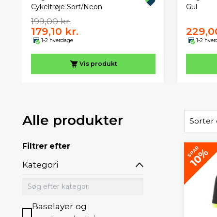
Cykeltrøje Sort/Neon
Gul
199,00 kr.
179,10 kr.
229,00
1-2 hverdage
1-2 hve
Vis
produkt
Alle produkter
Sorter 
Filtrer efter
SPAR
10%
Kategori
Baselayer og