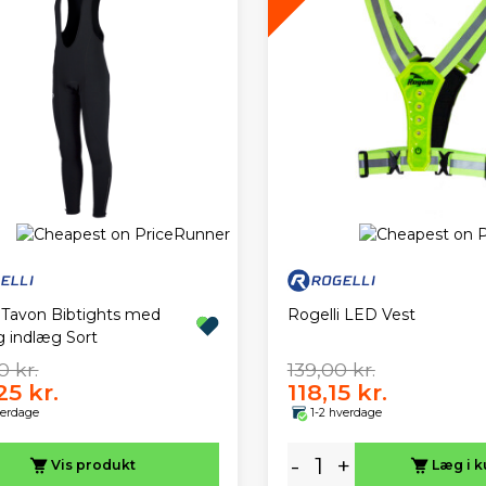
i Tavon Bibtights med
Rogelli LED Vest
g indlæg Sort
0 kr.
139,00 kr.
25 kr.
118,15 kr.
verdage
1-2 hverdage
-
+
Vis
produkt
Læg i k