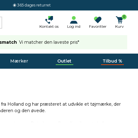
365 dages returret
0
Kontakt os
Log ind
Favoritter
Kurv
ismatch
Vi matcher den laveste pris*
Mærker
Outlet
Tilbud %
fra Holland og har præsteret at udvikle et tøjmærke, der
gynderen og den øvede.
 meget mere. Det, der gør Rogelli unik er at de fører
om du bruger 6XL. Du kan nemt sortere efter Rogelli tøj i