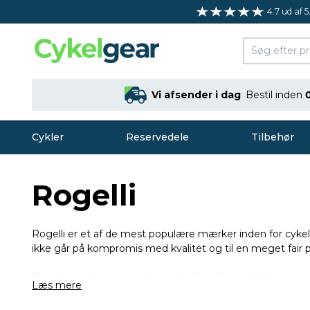
4.7 ud af 5
Vi afsender i dag
Bestil inden
Cykler
Reservedele
Tilbehør
Rogelli
Rogelli er et af de mest populære mærker inden for cykelt
ikke går på kompromis med kvalitet og til en meget fair p
Rogelli producerer cykeltøj inden for alle produktkategor
Læs mere
meget store størrelser af mange af deres modeller. Det giv
en specifik størrelse med vores smarte filterfunktion. Du 