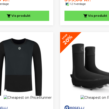
verdage
1-2 hverdage
Vis
produkt
Vis
produkt
SPAR
20%