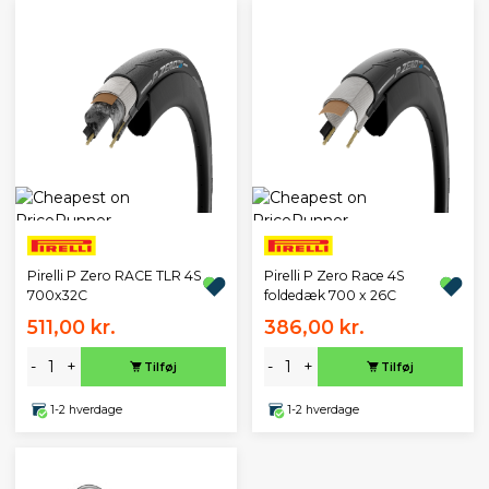
Pirelli P Zero RACE TLR 4S
Pirelli P Zero Race 4S
700x32C
foldedæk 700 x 26C
511,00 kr.
386,00 kr.
-
+
-
+
Tilføj
Tilføj
1-2 hverdage
1-2 hverdage