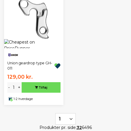
Union geardrop type GH-
011
129,00 kr.
-
+
Tilføj
1-2 hverdage
1
Produkter pr. side:
32
64
96