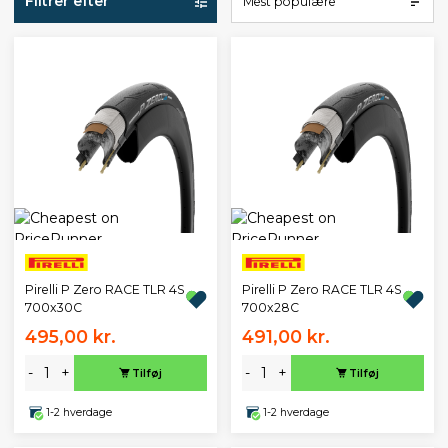
Filtrer efter
Mest populære
Pirelli P Zero RACE TLR 4S
Pirelli P Zero RACE TLR 4S
700x30C
700x28C
495,00 kr.
491,00 kr.
-
+
-
+
Tilføj
Tilføj
1-2 hverdage
1-2 hverdage