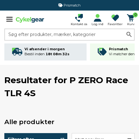
Prismatch
0
Kontakt os
Log ind
Favoritter
Kurv
Søg efter produkter, mærker, kategorier
Vi afsender i morgen
Prismatch
Bestil inden
18t 08m 32s
Vi matcher den lav
Resultater for
P ZERO Race
TLR 4S
Alle produkter