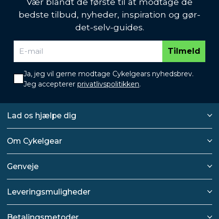
Vær blandt de første til at modtage de
bedste tilbud, nyheder, inspiration og gør-
det-selv-guides.
Tilmeld
Ja, jeg vil gerne modtage Cykelgears nyhedsbrev.
Jeg accepterer
privatlivspolitikken
.
Lad os hjælpe dig
Om Cykelgear
Genveje
Leveringsmuligheder
Betalingsmetoder