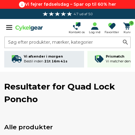
Vi fejrer fødselsdag – Spar op til 60% her
4.7 ud af 5.0
0
Kontakt os
Log ind
Favoritter
Kurv
Søg efter produkter, mærker, kategorier
Vi afsender i morgen
Prismatch
Bestil inden
21t 16m 40s
Vi matcher den lav
Resultater for
Quad Lock
Poncho
Alle produkter