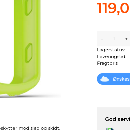
119,0
-
+
Lagerstatus:
Leveringstid:
Fragtpris:
Ønskes
God servic
eskytter mod slag og skidt.