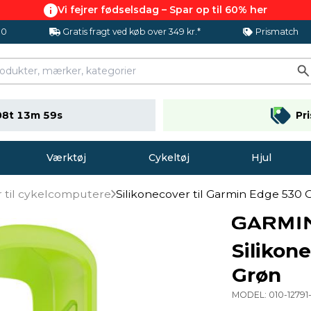
Vi fejrer fødselsdag – Spar op til 60% her
.0
Gratis fragt ved køb over 349 kr.*
Prismatch
08t 13m 59s
Pr
Værktøj
Cykeltøj
Hjul
r til cykelcomputere
Silikonecover til Garmin Edge 530 
Silikon
Grøn
MODEL:
010-12791