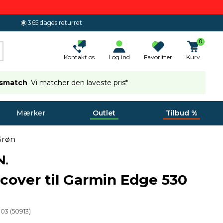
365 dages returret
0
Kontakt os
Log ind
Favoritter
Kurv
ismatch
Vi matcher den laveste pris*
Mærker
Outlet
Tilbud %
Grøn
ecover til Garmin Edge 530
-03
(
50913
)