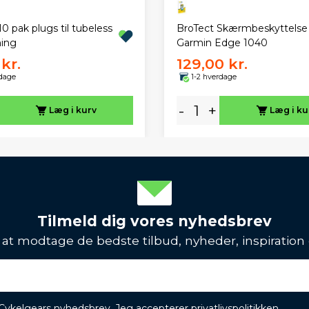
0 pak plugs til tubeless
BroTect Skærmbeskyttelse
ing
Garmin Edge 1040
kr.
129,00 kr.
rdage
1-2 hverdage
-
+
Læg i kurv
Læg i ku
Tilmeld dig vores nyhedsbrev
l at modtage de bedste tilbud, nyheder, inspiration
 Cykelgears nyhedsbrev. Jeg accepterer
privatlivspolitikken
.