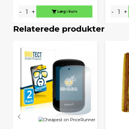
-
+
-
+
Læg i kurv
Relaterede produkter