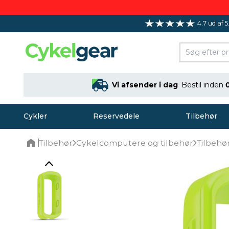
4.7 ud af 5
Vi afsender i dag
Bestil inden
Cykler
Reservedele
Tilbehør
Tilbehør
Cykelcomputere og tilbehør
Tilbehø
Home