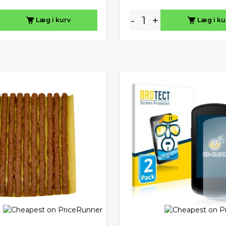
-
+
Læg i kurv
Læg i ku