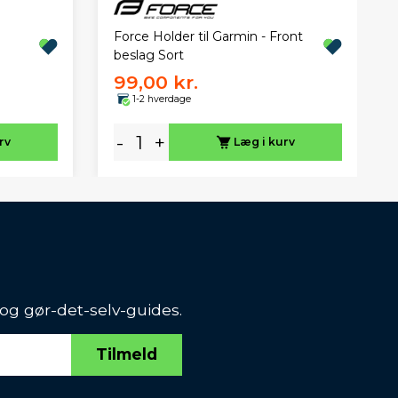
Force Holder til Garmin - Front
beslag Sort
99,00 kr.
1-2 hverdage
-
+
rv
Læg i kurv
 og gør-det-selv-guides.
Tilmeld