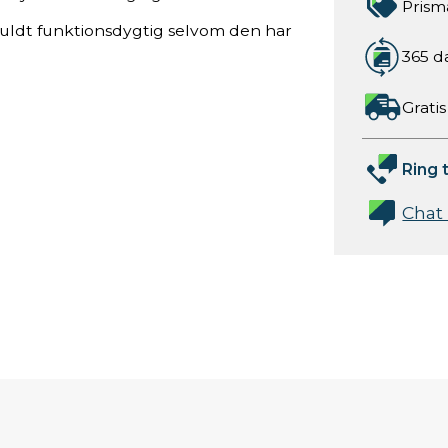
Prism
fuldt funktionsdygtig selvom den har
365 d
Gratis
Ring t
Chat