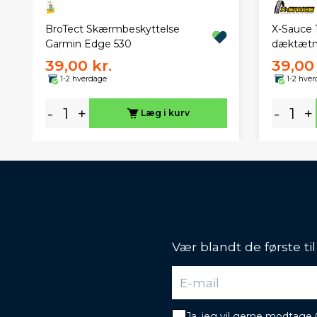
BroTect Skærmbeskyttelse
X-Sauce 1
Garmin Edge 530
dæktætn
39,00 kr.
39,00 
1-2 hverdage
1-2 hve
-
+
-
+
Læg i kurv
Vær blandt de første ti
Ja, jeg vil gerne modtage