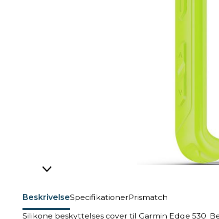
Beskrivelse
Specifikationer
Prismatch
Silikone beskyttelses cover til Garmin Edge 530. B