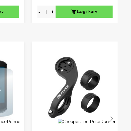
-
+
rv
Læg i kurv