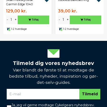
Garmin Edge 1040
129,00 kr.
39,00 kr.
-
+
-
+
Tilføj
Tilføj
1-2 hverdage
1-2 hverdage
Tilmeld dig vores nyhedsbrev
Vær blandt de første til at modtage de
bedste tilbud, nyheder, inspiration og gør-
det-selv-guides.
Tilmeld
Ja, jeg vil gerne modtage Cykelgears nyhedsbrev.