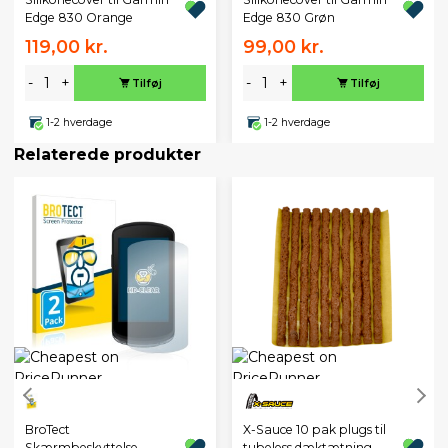
Edge 830 Orange
Edge 830 Grøn
119,00 kr.
99,00 kr.
-
+
-
+
Tilføj
Tilføj
1-2 hverdage
1-2 hverdage
Relaterede produkter
BroTect
X-Sauce 10 pak plugs til
Skærmbeskyttelse
tubeless dæktætning