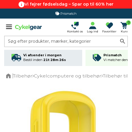
Vi fejrer fødselsdag – Spar op til 60% her
Prismatch
0
Kontakt os
Log ind
Favoritter
Kurv
Søg efter produkter, mærker, kategorier
Vi afsender i morgen
Prismatch
Bestil inden
21t 28m 26s
Vi matcher den lav
Tilbehør
Cykelcomputere og tilbehør
Tilbehør ti
Home