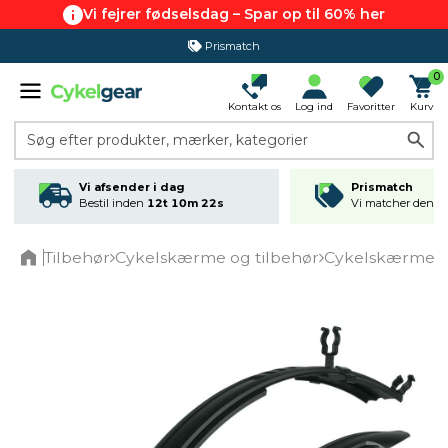
Vi fejrer fødselsdag – Spar op til 60% her
Prismatch
0
Kontakt os
Log ind
Favoritter
Kurv
Søg efter produkter, mærker, kategorier
Vi afsender i dag
Prismatch
Bestil inden
12t 10m 22s
Vi matcher den lav
Tilbehør
Cykelskærme og tilbehør
Cykelskærme
Home