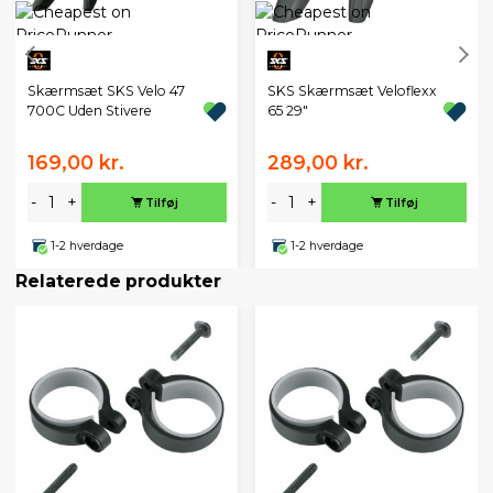
Skærmsæt SKS Velo 47
SKS Skærmsæt Veloflexx
700C Uden Stivere
65 29"
169,00 kr.
289,00 kr.
-
+
-
+
Tilføj
Tilføj
1-2 hverdage
1-2 hverdage
Relaterede produkter