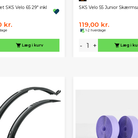
 SKS Velo 65 29" inkl
SKS Velo 55 Junior Skærm
 kr.
119,00 kr.
rdage
1-2 hverdage
-
+
Læg i kurv
Læg i ku