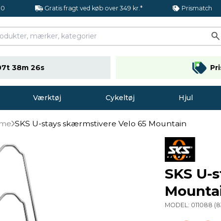
.0
Gratis fragt ved køb over 349 kr.*
Prismatch
07t 38m 25s
Pr
Værktøj
Cykeltøj
Hjul
rme
SKS U-stays skærmstivere Velo 65 Mountain
SKS U-s
Mounta
MODEL:
011088
(
8