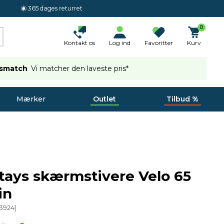
365 dages returret
0
Kontakt os
Log ind
Favoritter
Kurv
ismatch
Vi matcher den laveste pris*
Mærker
Outlet
Tilbud %
tays skærmstivere Velo 65
in
3924
)