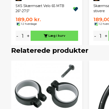
SKS Skærmsæt Velo 65 MTB
Skærmsæt
26"-27.5"
stivere
189,00 kr.
189,00
1-2 hverdage
1-2 hve
-
+
-
+
Læg i kurv
Relaterede produkter