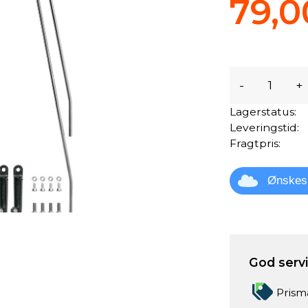
79,0
-
+
Lagerstatus:
Leveringstid:
Fragtpris:
Ønskes
God servic
Prism