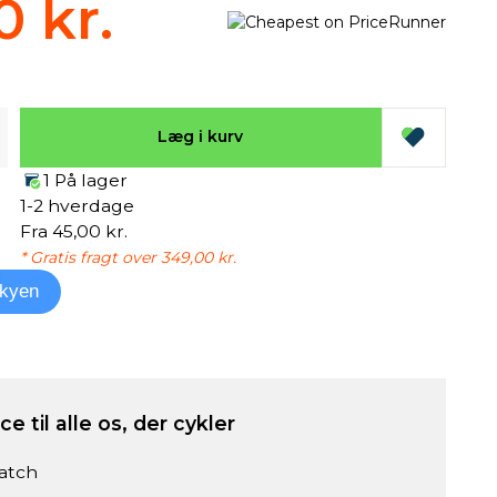
0 kr.
Læg i kurv
1 På lager
1-2 hverdage
Fra 45,00 kr.
* Gratis fragt over 349,00 kr.
kyen
e til alle os, der cykler
atch