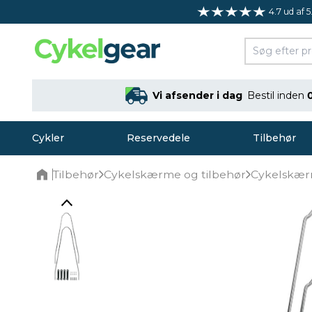
4.7 ud af 5
Vi afsender i dag
Bestil inden
Cykler
Reservedele
Tilbehør
Tilbehør
Cykelskærme og tilbehør
Cykelskæ
Home