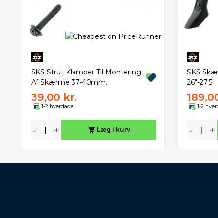
SKS Strut Klamper Til Montering
SKS Skæ
Af Skærme 37-40mm.
26"-27.5"
39,00 kr.
189,00
1-2 hverdage
1-2 hve
-
+
-
+
Læg i kurv