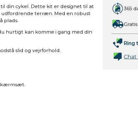
l din cykel. Dette kit er designet til at
365 d
er i udfordrende terræn. Med en robust
å plads.
Gratis
 du hurtigt kan komme i gang med din
Ring t
modstå slid og vejrforhold.
Chat
n skærmsæt.