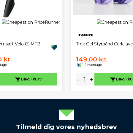
rmsæt Velo 65 MTB
Trek Gel Styrbånd Cork lav
 kr.
149,00 kr.
rdage
1-2 hverdage
-
+
Læg i kurv
Læg i ku
Tilmeld dig vores nyhedsbrev