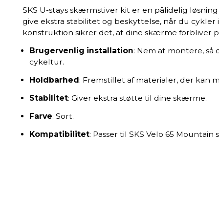
SKS U-stays skærmstiver kit er en pålidelig løsning ti
give ekstra stabilitet og beskyttelse, når du cykl
konstruktion sikrer det, at dine skærme forbliver p
Brugervenlig installation
: Nem at montere, så
cykeltur.
Holdbarhed
: Fremstillet af materialer, der kan 
Stabilitet
: Giver ekstra støtte til dine skærme.
Farve
: Sort.
Kompatibilitet
: Passer til SKS Velo 65 Mountai