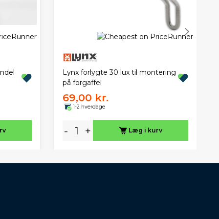
Lynx forlygte 30 lux til montering
endel
på forgaffel
69,00 kr.
1-2 hverdage
-
+
rv
Læg i kurv