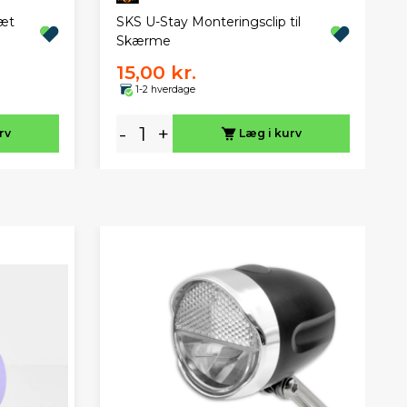
sæt
SKS U-Stay Monteringsclip til
Skærme
15,00 kr.
1-2 hverdage
-
+
rv
Læg i kurv