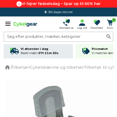
Vi fejrer fødselsdag – Spar op til 60% her
365 dages returret
0
Kontakt os
Log ind
Favoritter
Kurv
Søg efter produkter, mærker, kategorier
Vi afsender i dag
Prismatch
Bestil inden
07t 21m 30s
Vi matcher den lav
Tilbehør
Cykelskærme og tilbehør
Tilbehør til cy
Home