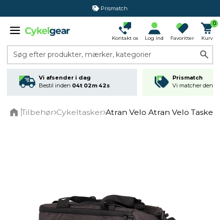
Prismatch
365 dages returret
0
Kontakt os
Log ind
Favoritter
Kurv
Søg efter produkter, mærker, kategorier
Vi afsender i dag
Prismatch
Bestil inden
04t 02m 41s
Vi matcher den lav
Tilbehør
Cykeltasker
Atran Velo Atran Velo Taske
Home