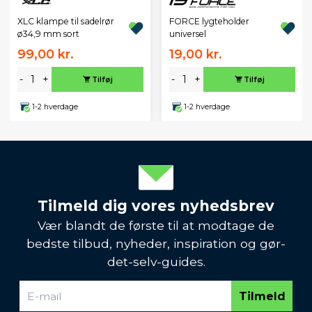
XLC klampe til sadelrør
FORCE lygteholder
ø34,9 mm sort
universel
99,00 kr.
19,00 kr.
-
+
-
+
Tilføj
Tilføj
1-2 hverdage
1-2 hverdage
Tilmeld dig vores nyhedsbrev
Vær blandt de første til at modtage de
bedste tilbud, nyheder, inspiration og gør-
det-selv-guides.
Tilmeld