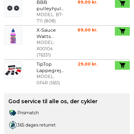
BBB
99,00 kr.
pulleyhjul
11 tands
MODEL:
B7-
med
711
(
808
)
lukkede
X-Sauce
69,00 kr.
lejer
Watts
Kædeolie
MODEL:
125ml
X00104
(
76331
)
TipTop
29,00 kr.
Lappegrej
til racer
MODEL:
0F4R
(
1651
)
God service til alle os, der cykler
Prismatch
365 dages returret