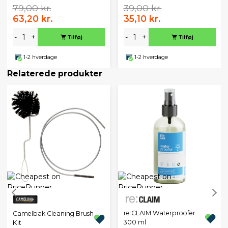
79,00 kr.
39,00 kr.
63,20 kr.
35,10 kr.
-
+
-
+
Tilføj
Tilføj
1-2 hverdage
1-2 hverdage
Relaterede produkter
re:CLAIM Waterproofer
Camelbak Cleaning Brush
300 ml
Kit