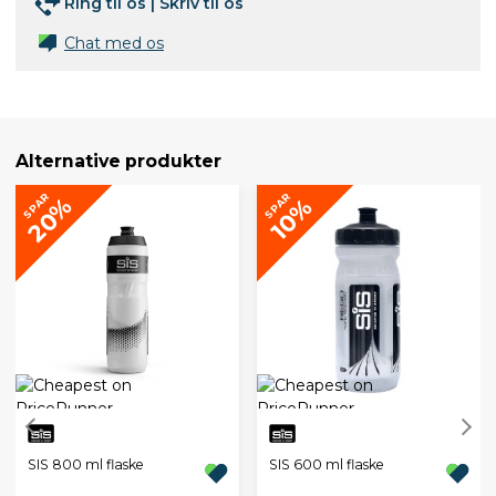
Ring til os
|
Skriv til os
Chat med os
Alternative produkter
SPAR
SPAR
20%
10%
SIS 800 ml flaske
SIS 600 ml flaske