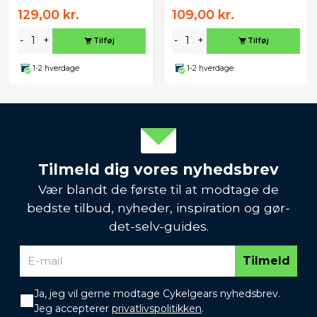
129,00 kr.
109,00 kr.
-
+
-
+
Tilføj
Tilføj
1-2 hverdage
1-2 hverdage
Tilmeld dig vores nyhedsbrev
Vær blandt de første til at modtage de
bedste tilbud, nyheder, inspiration og gør-
det-selv-guides.
Tilmeld
Ja, jeg vil gerne modtage Cykelgears nyhedsbrev.
Jeg accepterer
privatlivspolitikken
.