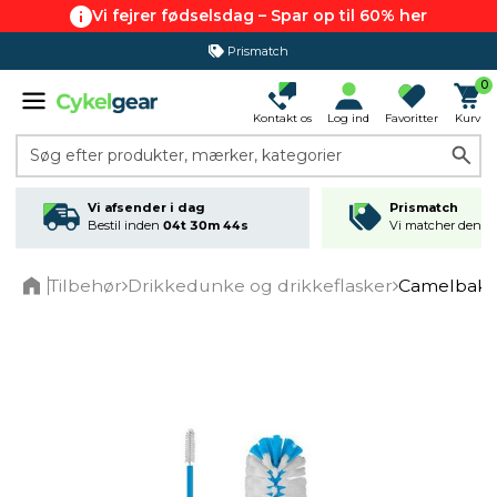
Vi fejrer fødselsdag – Spar op til 60% her
Prismatch
365 dages returret
0
Kontakt os
Log ind
Favoritter
Kurv
Søg efter produkter, mærker, kategorier
Vi afsender i dag
Prismatch
Bestil inden
04t 30m 44s
Vi matcher den lav
Tilbehør
Drikkedunke og drikkeflasker
Camelbak re
Home