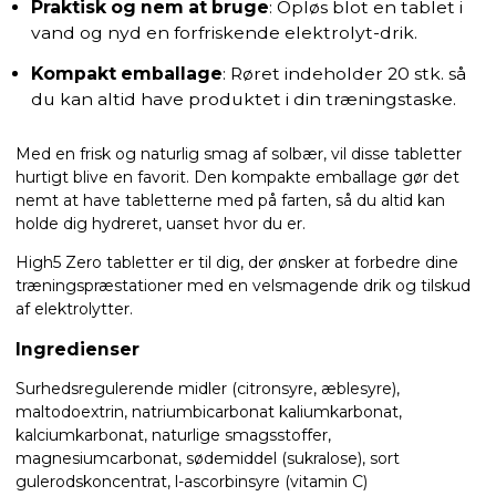
Praktisk og nem at bruge
: Opløs blot en tablet i
vand og nyd en forfriskende elektrolyt-drik.
Kompakt emballage
: Røret indeholder 20 stk. så
du kan altid have produktet i din træningstaske.
Med en frisk og naturlig smag af solbær, vil disse tabletter
hurtigt blive en favorit. Den kompakte emballage gør det
nemt at have tabletterne med på farten, så du altid kan
holde dig hydreret, uanset hvor du er.
High5 Zero tabletter er til dig, der ønsker at forbedre dine
træningspræstationer med en velsmagende drik og tilskud
af elektrolytter.
Ingredienser
Surhedsregulerende midler (citronsyre, æblesyre),
maltodoextrin, natriumbicarbonat kaliumkarbonat,
kalciumkarbonat, naturlige smagsstoffer,
magnesiumcarbonat, sødemiddel (sukralose), sort
gulerodskoncentrat, l-ascorbinsyre (vitamin C)