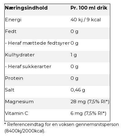
Næringsindhold
Pr. 100 ml drik
Energi
40 kj / 9 kcal
Fedt
0 g
- Heraf mættede fedtsyrer
0 g
Kulhydrater
1 g
- Heraf sukkerarter
0 g
Protein
0 g
Salt
0,46 g
Magnesium
28 mg (7,5% RI*)
Vitamin C
6 mg (7,5% RI*)
* Referenceindtag for en voksen gennemsnitsperson
(8400kj/2000kcal).