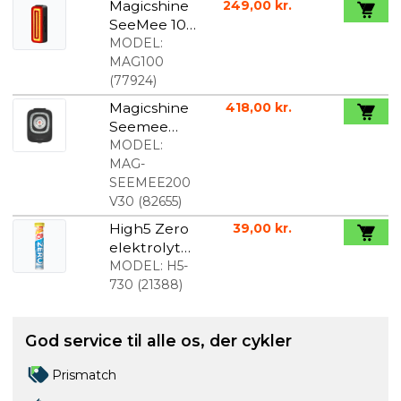
Magicshine
249,00 kr.
SeeMee 100
V2
MODEL:
Baglygte
MAG100
med Lys og
(
77924
)
bevægelses
Magicshine
418,00 kr.
sensor
Seemee
200 V3.0
MODEL:
baglygte
MAG-
lyssensor
SEEMEE200
V30
(
82655
)
High5 Zero
39,00 kr.
elektrolyt
tabletter
MODEL:
H5-
tropiske
730
(
21388
)
frugter 20
stk.
God service til alle os, der cykler
Prismatch