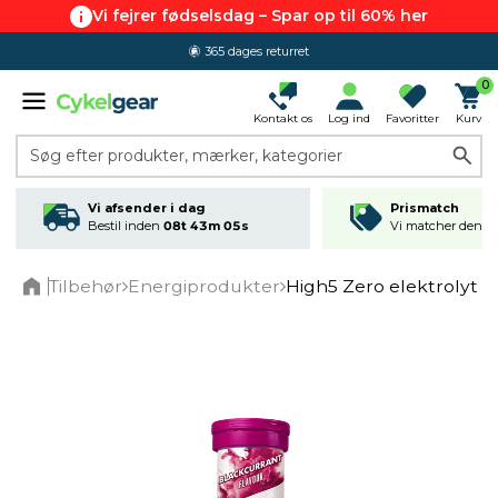
Vi fejrer fødselsdag – Spar op til 60% her
365 dages returret
0
Kontakt os
Log ind
Favoritter
Kurv
Søg efter produkter, mærker, kategorier
Vi afsender i dag
Prismatch
Bestil inden
08t 43m 04s
Vi matcher den lav
Tilbehør
Energiprodukter
High5 Zero elektrolyt ta
Home