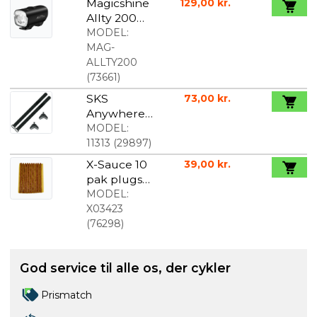
Magicshine
129,00 kr.
Allty 200
lumen
MODEL:
forlygte
MAG-
ALLTY200
(
73661
)
SKS
73,00 kr.
Anywhere
Montering
MODEL:
til
11313
(
29897
)
flaskeholde
X-Sauce 10
39,00 kr.
r 50-80 mm
pak plugs
til tubeless
MODEL:
dæktætnin
X03423
g
(
76298
)
God service til alle os, der cykler
Prismatch