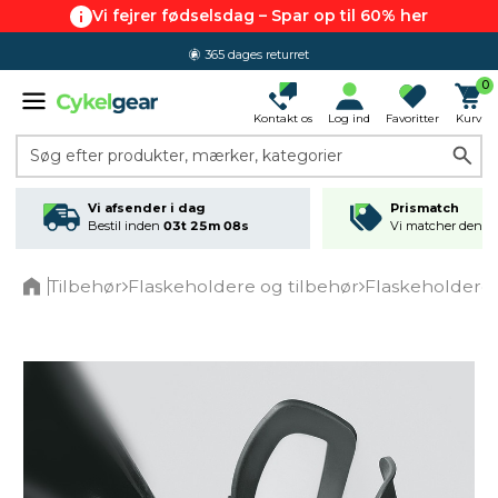
Vi fejrer fødselsdag – Spar op til 60% her
365 dages returret
0
Kontakt os
Log ind
Favoritter
Kurv
Søg efter produkter, mærker, kategorier
Vi afsender i dag
Prismatch
Bestil inden
03t 25m 08s
Vi matcher den lav
Tilbehør
Flaskeholdere og tilbehør
Flaskeholdere
Home