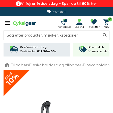
Vi fejrer fødselsdag – Spar op til 60% her
Prismatch
0
Kontakt os
Log ind
Favoritter
Kurv
Søg efter produkter, mærker, kategorier
Vi afsender i dag
Prismatch
Bestil inden
01t 56m 00s
Vi matcher den lav
Tilbehør
Flaskeholdere og tilbehør
Flaskeholdere
Home
SPAR
10%