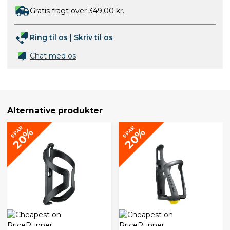
Gratis fragt over 349,00 kr.
Ring til os
|
Skriv til os
Chat med os
Alternative produkter
SPAR
SPAR
20%
20%