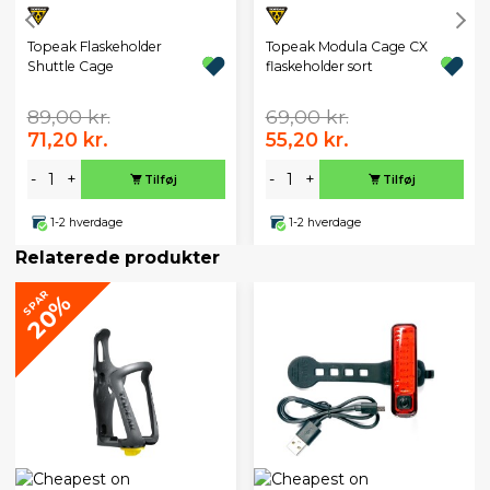
Topeak Flaskeholder
Topeak Modula Cage CX
Shuttle Cage
flaskeholder sort
89,00 kr.
69,00 kr.
71,20 kr.
55,20 kr.
-
+
-
+
Tilføj
Tilføj
1-2 hverdage
1-2 hverdage
Relaterede produkter
SPAR
20%