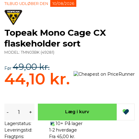
TILBUD UDLØBER DEN
10/08/2026
Topeak Mono Cage CX
flaskeholder sort
MODEL:
TMN03BK
(
49281
)
49,00 kr.
Før
44,10 kr.
-
+
Læg i kurv
Lagerstatus:
10+ På lager
Leveringstid:
1-2 hverdage
Fragtpris:
Fra 45,00 kr.