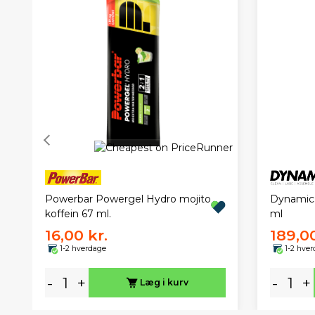
Powerbar Powergel Hydro mojito
Dynamic 
koffein 67 ml.
ml
16,00 kr.
189,00
1-2 hverdage
1-2 hve
-
+
-
+
Læg i kurv