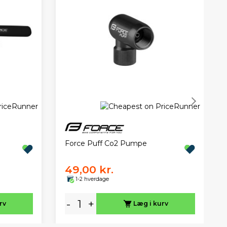
Force Puff Co2 Pumpe
49,00 kr.
1-2 hverdage
-
+
rv
Læg i kurv