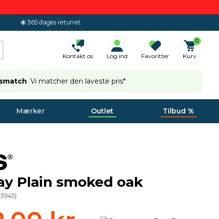
365 dages returret
0
Kontakt os
Log ind
Favoritter
Kurv
ismatch
Vi matcher den laveste pris*
Mærker
Outlet
Tilbud %
ay Plain smoked oak
83945
)