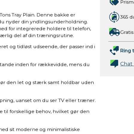
Prism
 Tons Tray Plain. Denne bakke er
365 d
s du nyder din yndlingsunderholdning.
ed for integrerede holdere til telefon,
Gratis
rlig del af din træningsrutine.
eret og tidløst udseende, der passer ind i
Ring t
Chat
nstande inden for rækkevidde, mens du
Gør den let og stærk samt holdbar uden
apning, uanset om du ser TV eller træner.
re til forskellige behov, hvilket gør den
g med sit moderne og minimalistiske