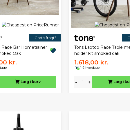
Gratis fragt*
G
d Race Bar Hometrainer
Tons Laptop Race Table m
moked Oak
holder kit smoked oak
00 kr.
1.618,00 kr.
rdage
1-2 hverdage
-
+
Læg i kurv
Læg i ku