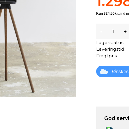
1.29
-
+
Lagerstatus:
Leveringstid:
Fragtpris:
Ønskes
God servic