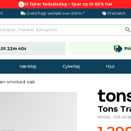
Vi fejrer fødselsdag – Spar op til 60% her
.0
Gratis fragt ved køb over 349 kr.*
Prismatch
10t 22m 39s
Pr
Værktøj
Cykeltøj
Hjul
lain smoked oak
Tons Tr
MODEL:
003-03
(