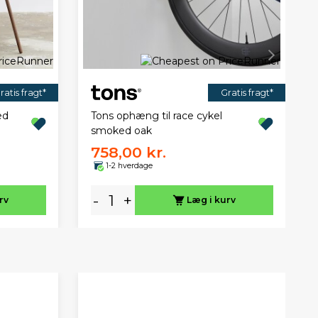
ratis fragt*
Gratis fragt*
ed
Tons ophæng til race cykel
smoked oak
758,00 kr.
1-2 hverdage
-
+
rv
Læg i kurv