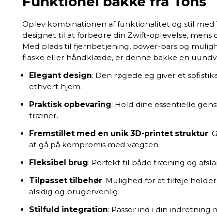
Funktionel bakke fra Tons
Oplev kombinationen af funktionalitet og stil med
designet til at forbedre din Zwift-oplevelse, men
Med plads til fjernbetjening, power-bars og muligh
flaske eller håndklæde, er denne bakke en uundvæ
Elegant design
: Den røgede eg giver et sofistik
ethvert hjem.
Praktisk opbevaring
: Hold dine essentielle ge
træner.
Fremstillet med en unik 3D-printet struktur
: 
at gå på kompromis med vægten.
Fleksibel brug
: Perfekt til både træning og afsl
Tilpasset tilbehør
: Mulighed for at tilføje holde
alsidig og brugervenlig.
Stilfuld integration
: Passer ind i din indretnin