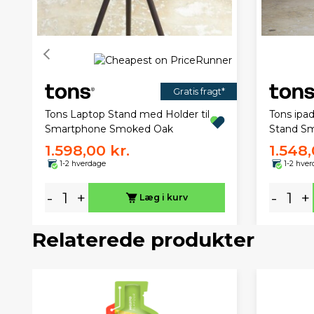
Gratis fragt*
Tons Laptop Stand med Holder til
Tons ipa
Smartphone Smoked Oak
Stand S
1.598,00 kr.
1.548,
1-2 hverdage
1-2 hve
-
+
-
+
Læg i kurv
Relaterede produkter