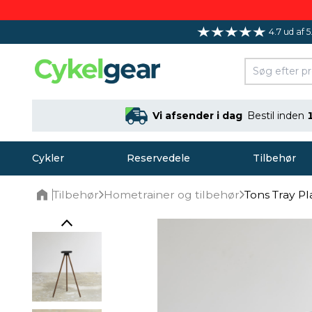
4.7 ud af 5
Vi afsender i dag
Bestil inden
Cykler
Reservedele
Tilbehør
Tilbehør
Hometrainer og tilbehør
Tons Tray P
Home