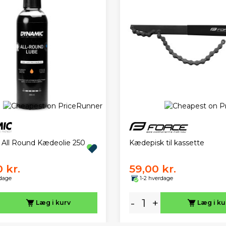
All Round Kædeolie 250
Kædepisk til kassette
 kr.
59,00 kr.
rdage
1-2 hverdage
-
+
Læg i kurv
Læg i ku