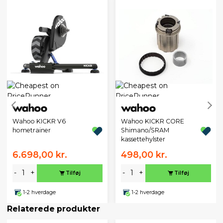
Wahoo KICKR V6
Wahoo KICKR CORE
hometrainer
Shimano/SRAM
kassettehylster
6.698,00 kr.
498,00 kr.
-
+
-
+
Tilføj
Tilføj
1-2 hverdage
1-2 hverdage
Relaterede produkter