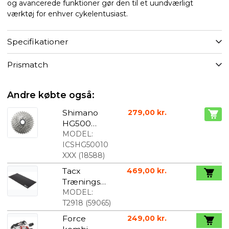
og avancerede funktioner gør den til et uundværligt
værktøj for enhver cykelentusiast.
Specifikationer
Prismatch
Andre købte også:
Shimano
279,00 kr.
HG500
kassette 10-
MODEL:
speed
ICSHG50010
XXX
(
18588
)
Tacx
469,00 kr.
Træningsm
åtte til
MODEL:
Hometraine
T2918
(
59065
)
r T2918
Force
249,00 kr.
181x92