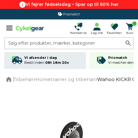
Vi fejrer fødselsdag – Spar op til 60% her
Prismatch
365 dages returret
0
Kontakt os
Log ind
Favoritter
Kurv
Søg efter produkter, mærker, kategorier
Vi afsender i dag
Prismatch
Bestil inden
08t 18m 20s
Vi matcher den lav
Tilbehør
Hometrainer og tilbehør
Wahoo KICKR COR
Home