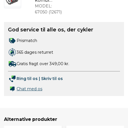
kombi
pedalsæt
MODEL:
67050
(
12671
)
God service til alle os, der cykler
Prismatch
365 dages returret
Gratis fragt over 349,00 kr.
Ring til os
|
Skriv til os
Chat med os
Alternative produkter