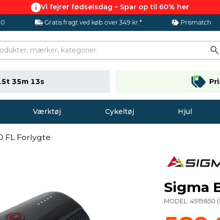
Vi fejrer fødselsdag – Spar op til 60% her
.0
Gratis fragt ved køb over 349 kr.*
Prismatch
15t 35m 12s
Pr
Værktøj
Cykeltøj
Hjul
0 FL Forlygte
Sigma B
MODEL:
4919850
(