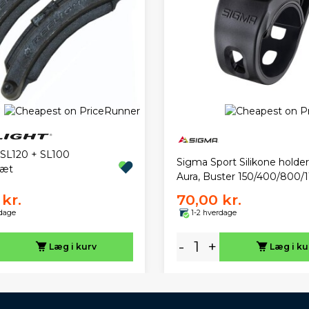
 SL120 + SL100
Sigma Sport Silikone holder 
sæt
Aura, Buster 150/400/800/
kr.
70,00 kr.
rdage
1-2 hverdage
-
+
Læg i kurv
Læg i ku