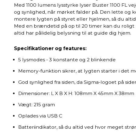
Med 1100 lumens lysstyrke lyser Buster 1100 FL veje
og synlighed, når mørket falder på. Den lette og
montere lygten på styret eller hjelmen, så du alti
Med en brændetid på op til 20 timer kan du roligt k
altid har pålidelig belysning til at guide dig hjem.
Specifikationer og features:
5 lysmodes - 3 konstante og 2 blinkende
Memory-funktion sikrer, at lygten starter i det 
God synlighed fra siden, da Sigma-logoet på side
Dimensioner: L X B X H: 108mm X 45mm X 38mm
Vægt: 215 gram
Oplades via USB C
Batteriindikator, så du altid ved hvor meget str