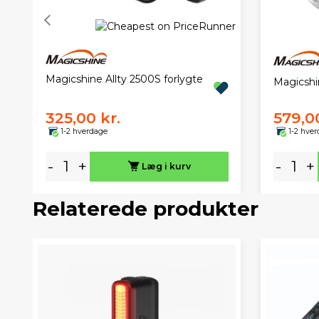
Magicshine Allty 2500S forlygte
Magicshin
325,00 kr.
579,00
1-2 hverdage
1-2 hve
-
+
-
+
Læg i kurv
Relaterede produkter