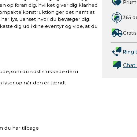
Prism
n op foran dig, hvilket giver dig klarhed
 kompakte konstruktion gør det nemt at
365 d
d har lys, uanset hvor du bevæger dig.
aste dig ud i dine eventyr og vide, at du
Gratis
Ring t
Chat
mode, som du sidst slukkede den i
n lyser op når den er tændt
øm du har tilbage