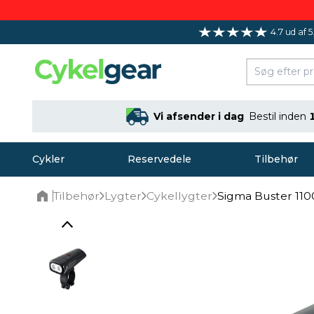
4.7 ud af 5
Vi afsender i dag
Bestil inden
Cykler
Reservedele
Tilbehør
Tilbehør
Lygter
Cykellygter
Sigma Buster 110
Home