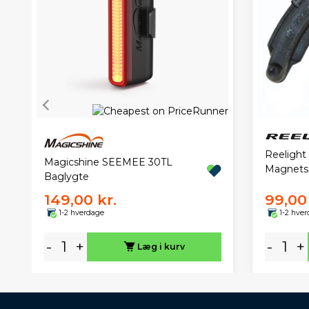
Reelight
Magicshine SEEMEE 30TL
Magnet
Baglygte
149,00 kr.
99,00 
1-2 hverdage
1-2 hve
-
+
-
+
Læg i kurv