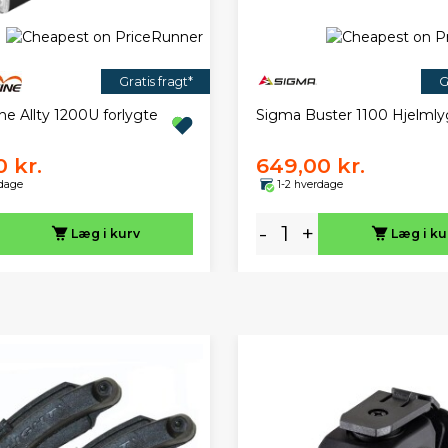
Gratis fragt*
G
e Allty 1200U forlygte
Sigma Buster 1100 Hjelmly
 kr.
649,00 kr.
rdage
1-2 hverdage
-
+
Læg i kurv
Læg i ku