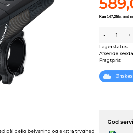
589,
-
+
Lagerstatus:
Afsendelsesda
Fragtpris:
Ønskes
God servic
ed pålidelig belysning og ekstra tryghed.