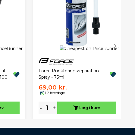
til
Force Punkteringsreparation
1100
Spray - 75ml
69,00 kr.
1-2 hverdage
-
+
rv
Læg i kurv