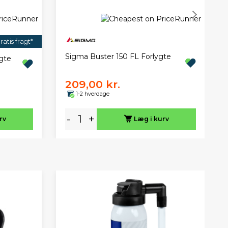
ratis fragt*
Sigma Buster 150 FL Forlygte
gte
209,00 kr.
1-2 hverdage
-
+
rv
Læg i kurv