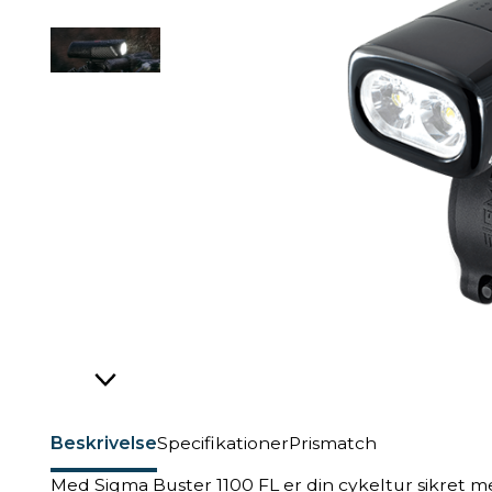
Beskrivelse
Specifikationer
Prismatch
Med Sigma Buster 1100 FL er din cykeltur sikret m