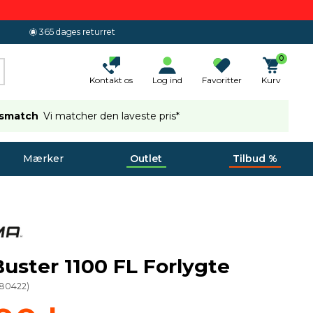
365 dages returret
0
Kontakt os
Log ind
Favoritter
Kurv
ismatch
Vi matcher den laveste pris*
Mærker
Outlet
Tilbud %
uster 1100 FL Forlygte
80422
)