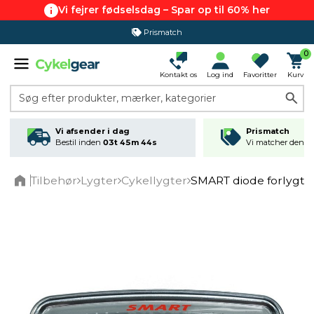
Vi fejrer fødselsdag – Spar op til 60% her
Prismatch
365 dages returret
0
Kontakt os
Log ind
Favoritter
Kurv
Søg efter produkter, mærker, kategorier
Vi afsender i dag
Prismatch
Bestil inden
03t 45m 44s
Vi matcher den lav
Tilbehør
Lygter
Cykellygter
SMART diode forlygte
Home