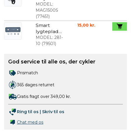
lumen
MODEL:
Forlygte
MAG1500S
(
77451
)
Smart
15,00 kr.
lygteplade
beslag
MODEL:
281-
10
(
79501
)
God service til alle os, der cykler
Prismatch
365 dages returret
Gratis fragt over 349,00 kr.
Ring til os
|
Skriv til os
Chat med os