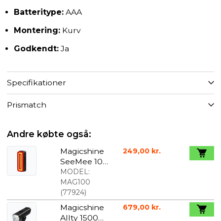
Batteritype:
AAA
Montering:
Kurv
Godkendt:
Ja
Specifikationer
Prismatch
Andre købte også:
Magicshine
249,00 kr.
SeeMee 100
V2
MODEL:
Baglygte
MAG100
med Lys og
(
77924
)
bevægelses
Magicshine
679,00 kr.
sensor
Allty 1500S