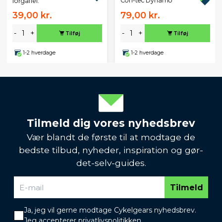
Con-tec Dynamo
forgaffel.
39,00 kr.
79,00 kr.
-
+
-
+
Tilføj
Tilføj
1-2 hverdage
1-2 hverdage
Tilmeld dig vores nyhedsbrev
Vær blandt de første til at modtage de
bedste tilbud, nyheder, inspiration og gør-
det-selv-guides.
Tilmeld
Ja, jeg vil gerne modtage Cykelgears nyhedsbrev.
Jeg accepterer
privatlivspolitikken
.