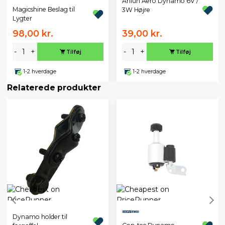
Anlun Aero Dynamo 6V /
Magicshine Beslag til
3W Højre
Lygter
98,00 kr.
39,00 kr.
-
+
-
+
Tilføj
Tilføj
1-2 hverdage
1-2 hverdage
Relaterede produkter
Dynamo holder til