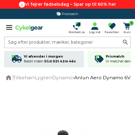
Vi fejrer fødselsdag – Spar op til 60% her
Prismatch
0
Kontakt os
Log ind
Favoritter
Kurv
Søg efter produkter, mærker, kategorier
Vi afsender i morgen
Prismatch
Bestil inden
01d 02t 42m 46s
Vi matcher den lav
Tilbehør
Lygter
Dynamo
Anlun Aero Dynamo 6V /
Home