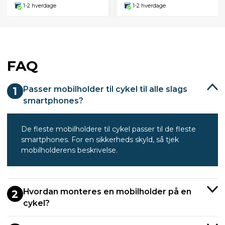
1-2 hverdage
1-2 hverdage
FAQ
Passer mobilholder til cykel til alle slags
1
smartphones?
De fleste mobilholdere til cykel passer til de fleste
smartphones. For en sikkerheds skyld, så tjek
mobilholderens beskrivelse.
Hvordan monteres en mobilholder på en
2
cykel?