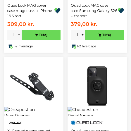
Quad Lock MAG cover
Quad Lock MAG cover
case magnetisk til iPhone
case Samsung Galaxy S26
16 S sort
Ultra sort
309,00 kr.
379,00 kr.
-
+
-
+
Tilføj
Tilføj
1-2 hverdage
1-2 hverdage
XLC smartphone mount
Quad Lock cover case