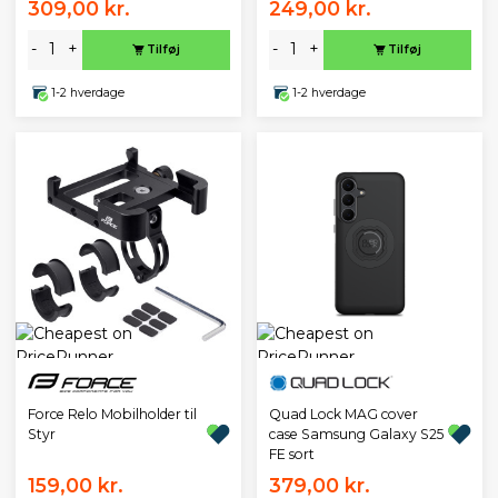
309,00 kr.
249,00 kr.
-
+
-
+
Tilføj
Tilføj
1-2 hverdage
1-2 hverdage
Force Relo Mobilholder til
Quad Lock MAG cover
Styr
case Samsung Galaxy S25
FE sort
159,00 kr.
379,00 kr.