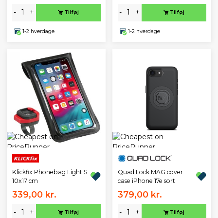
-
+
-
+
Tilføj
Tilføj
1-2 hverdage
1-2 hverdage
Klickfix Phonebag Light S
Quad Lock MAG cover
10x17 cm
case iPhone 17e sort
339,00 kr.
379,00 kr.
-
+
-
+
Tilføj
Tilføj