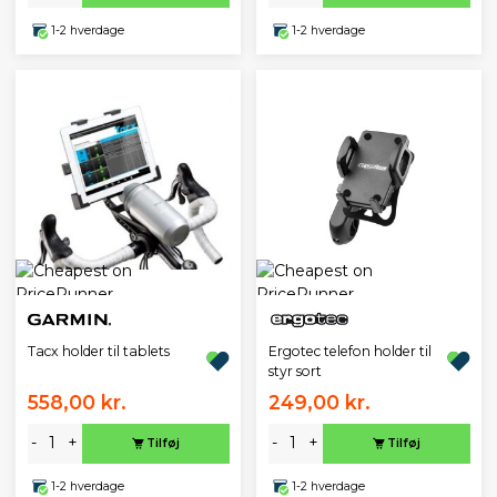
1-2 hverdage
1-2 hverdage
Tacx holder til tablets
Ergotec telefon holder til
styr sort
558,00 kr.
249,00 kr.
-
+
-
+
Tilføj
Tilføj
1-2 hverdage
1-2 hverdage