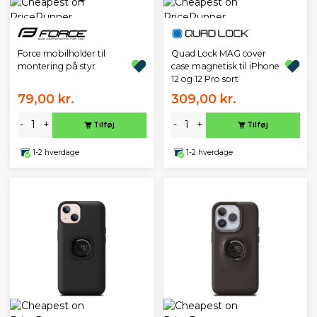
Force mobilholder til
Quad Lock MAG cover
montering på styr
case magnetisk til iPhone
12 og 12 Pro sort
79,00 kr.
309,00 kr.
-
+
-
+
Tilføj
Tilføj
1-2 hverdage
1-2 hverdage