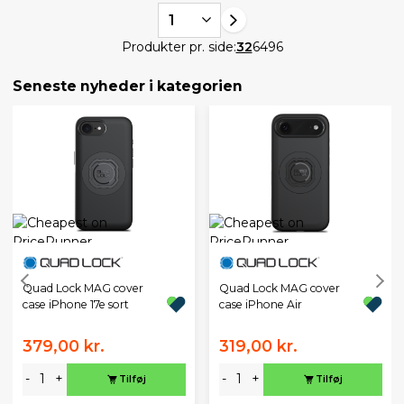
1
Produkter pr. side:
32
64
96
Seneste nyheder i kategorien
Quad Lock MAG cover
Quad Lock MAG cover
case iPhone 17e sort
case iPhone Air
379,00 kr.
319,00 kr.
-
+
-
+
Tilføj
Tilføj