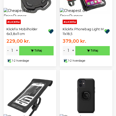
KlickFix Mobilholder
Klickfix Phonebag Light M
6x3,8x11 cm
11x18,5
229,00 kr.
379,00 kr.
-
+
-
+
Tilføj
Tilføj
1-2 hverdage
1-2 hverdage