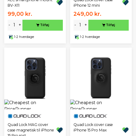
BV-X11
iPhone 12 mini
99,00 kr.
249,00 kr.
-
+
-
+
Tilføj
Tilføj
1-2 hverdage
1-2 hverdage
Quad Lock MAG cover
Quad Lock cover case
case magnetisk til iPhone
iPhone 15 Pro Max
15 Pro sort