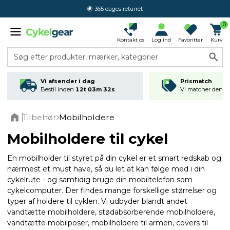
365 dages returret
0
Kontakt os
Log ind
Favoritter
Kurv
Søg efter produkter, mærker, kategorier
Vi afsender i dag
Prismatch
Bestil inden
12t 03m 32s
Vi matcher den lav
Tilbehør
Mobilholdere
Home
Mobilholdere til cykel
En mobilholder til styret på din cykel er et smart redskab og
nærmest et must have, så du let at kan følge med i din
cykelrute - og samtidig bruge din mobiltelefon som
cykelcomputer. Der findes mange forskellige størrelser og
typer af holdere til cyklen. Vi udbyder blandt andet
vandtætte mobilholdere, stødabsorberende mobilholdere,
vandtætte mobilposer, mobilholdere til armen, covers til