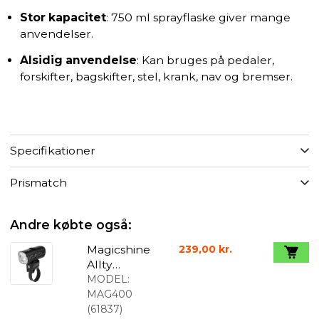
Stor kapacitet
: 750 ml sprayflaske giver mange
anvendelser.
Alsidig anvendelse
: Kan bruges på pedaler,
forskifter, bagskifter, stel, krank, nav og bremser.
Specifikationer
Prismatch
Andre købte også:
Magicshine
239,00 kr.
Allty
Forlygte
MODEL:
400 lumen
MAG400
(
61837
)