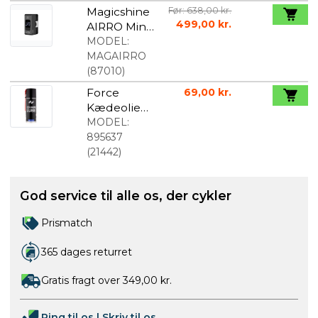
Magicshine
Før: 638,00 kr.
499,00 kr.
AIRRO Mini
elektrisk
MODEL:
Cykelpump
MAGAIRRO
e
(
87010
)
Force
69,00 kr.
Kædeolie
200 ml
MODEL:
895637
(
21442
)
God service til alle os, der cykler
Prismatch
365 dages returret
Gratis fragt over 349,00 kr.
Ring til os
|
Skriv til os