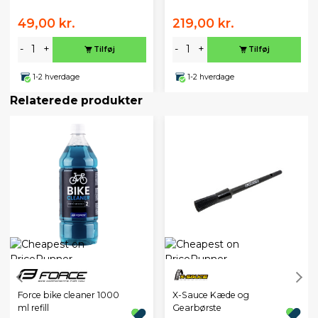
49,00 kr.
219,00 kr.
-
+
-
+
Tilføj
Tilføj
1-2 hverdage
1-2 hverdage
Relaterede produkter
X-Sauce Kæde og
Force bike cleaner 1000
Gearbørste
ml refill