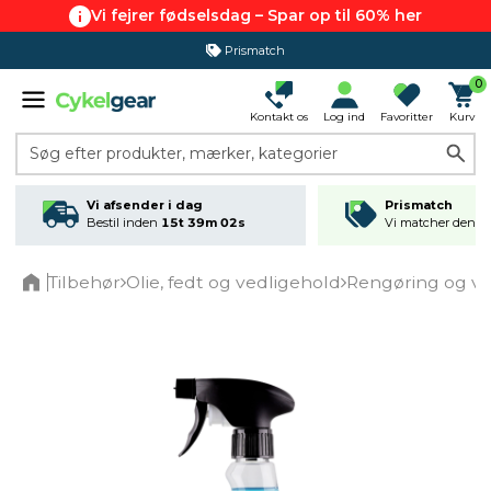
Vi fejrer fødselsdag – Spar op til 60% her
Prismatch
0
Kontakt os
Log ind
Favoritter
Kurv
Søg efter produkter, mærker, kategorier
Vi afsender i dag
Prismatch
Bestil inden
15t 39m 02s
Vi matcher den lav
Tilbehør
Olie, fedt og vedligehold
Rengøring og ve
Home