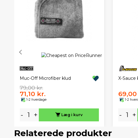
Muc-Off Microfiber klud
X-Sauce
79,00 kr.
71,10 kr.
69,00 
1-2 hverdage
1-2 hve
-
+
-
+
Læg i kurv
Relaterede produkter