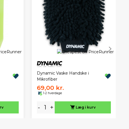
Dynamic Vaske Handske i
Mikrofiber
69,00 kr.
1-2 hverdage
-
+
rv
Læg i kurv