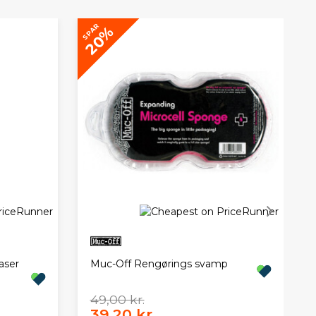
SPAR
20%
aser
Muc-Off Rengørings svamp
49,00 kr.
39,20 kr.