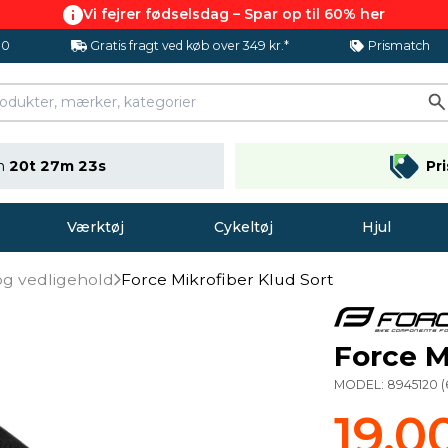
Vi fejrer fødselsdag – Spar op til 60% her
.0
Gratis fragt ved køb over 349 kr.*
Prismatch
en
20t 27m 22s
Pr
Værktøj
Cykeltøj
Hjul
og vedligehold
Force Mikrofiber Klud Sort
Force M
MODEL:
8945120
(
19,0