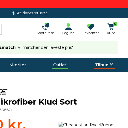
365 dages returret
0
Kontakt os
Log ind
Favoritter
Kurv
ismatch
Vi matcher den laveste pris*
Mærker
Outlet
Tilbud %
ikrofiber Klud Sort
68662
)
0 kr.