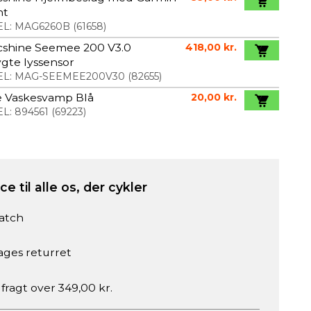
nt
L:
MAG6260B
(
61658
)
cshine Seemee 200 V3.0
418,00 kr.
gte lyssensor
L:
MAG-SEEMEE200V30
(
82655
)
e Vaskesvamp Blå
20,00 kr.
L:
894561
(
69223
)
e til alle os, der cykler
atch
ages returret
 fragt over 349,00 kr.