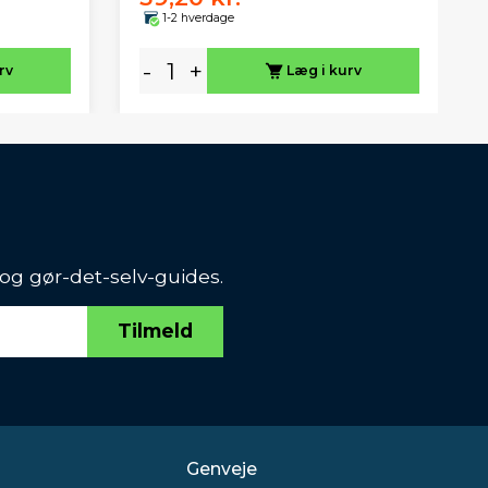
1-2 hverdage
-
+
rv
Læg i kurv
 og gør-det-selv-guides.
Tilmeld
Genveje