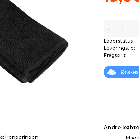
-
+
Lagerstatus:
Leveringstid:
Fragtpris:
Ønskes
Andre købte
cykelrengøringen
Magi