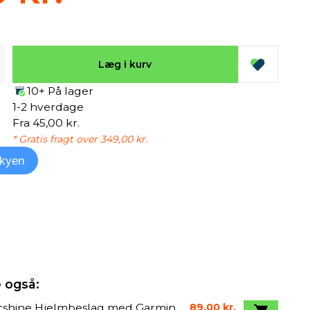
Læg i kurv
10+ På lager
1-2 hverdage
Fra 45,00 kr.
* Gratis fragt over 349,00 kr.
kyen
 også:
cshine Hjelmbeslag med Garmin
89,00 kr.