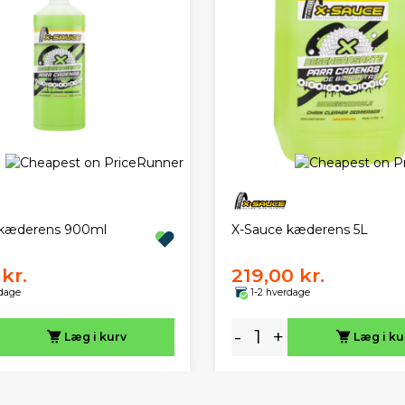
 kæderens 900ml
X-Sauce kæderens 5L
kr.
219,00 kr.
rdage
1-2 hverdage
-
+
Læg i kurv
Læg i ku