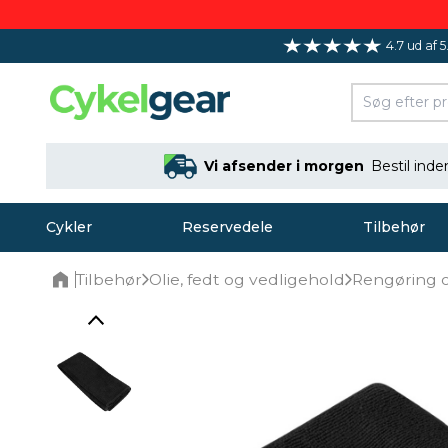
4.7 ud af 5
Vi afsender i morgen
Bestil ind
Cykler
Reservedele
Tilbehør
Tilbehør
Olie, fedt og vedligehold
Rengøring 
Home