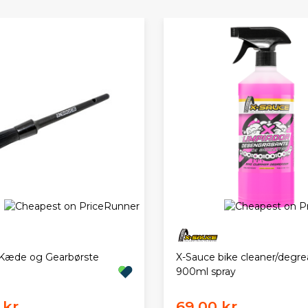
Kæde og Gearbørste
X-Sauce bike cleaner/degre
900ml spray
kr.
69,00 kr.