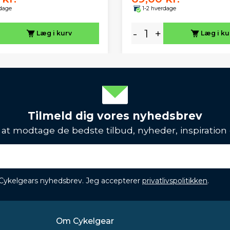
rdage
1-2 hverdage
-
+
Læg i kurv
Læg i ku
Tilmeld dig vores nyhedsbrev
l at modtage de bedste tilbud, nyheder, inspiration
 Cykelgears nyhedsbrev. Jeg accepterer
privatlivspolitikken
.
Om Cykelgear