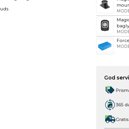
mou
muds
MODE
Magi
bagly
MODE
Forc
MODE
God servic
Prism
365 d
Gratis