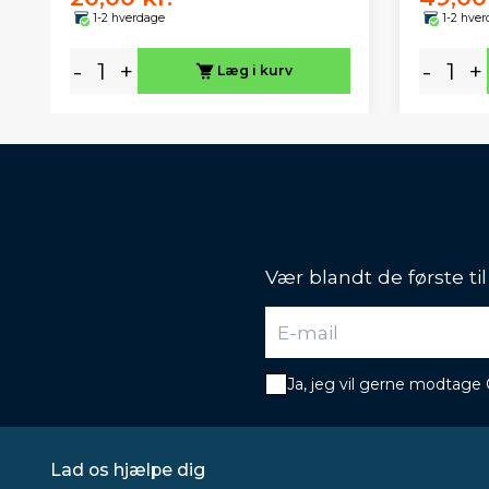
1-2 hverdage
1-2 hve
-
+
-
+
Læg i kurv
Vær blandt de første ti
Ja, jeg vil gerne modtage
Lad os hjælpe dig