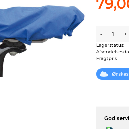
79,0
-
+
Lagerstatus:
Afsendelsesda
Fragtpris:
Ønskes
God servic