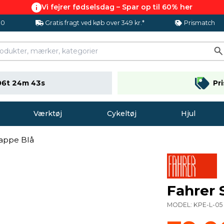
Vi fejrer fødselsdag – Spar op til 60% her
.0
Gratis fragt ved køb over 349 kr.*
Prismatch
06t 24m 42s
Pr
Værktøj
Cykeltøj
Hjul
appe Blå
Fahrer 
MODEL:
KPE-L-05