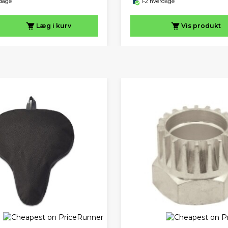
rdage
1-2 hverdage
Læg i kurv
Vis
produkt