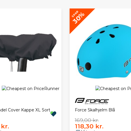
SPAR
30%
Force Skalhjelm Blå
adel Cover Kappe XL Sort
169,00 kr.
kr.
118,30 kr.