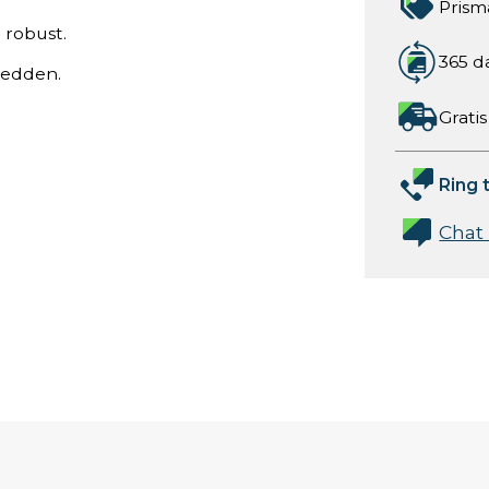
Prism
t robust.
365 d
bredden.
Gratis
Ring t
Chat