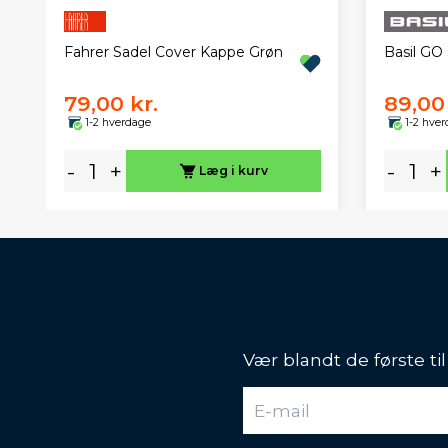
Fahrer Sadel Cover Kappe Grøn
Basil GO
79,00 kr.
89,00 
1-2 hverdage
1-2 hve
-
+
-
+
Læg i kurv
Vær blandt de første ti