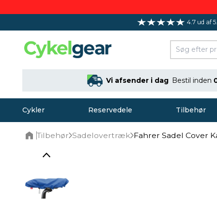
4.7 ud af 5
Vi afsender i dag
Bestil inden
Cykler
Reservedele
Tilbehør
Tilbehør
Sadelovertræk
Fahrer Sadel Cover K
Home