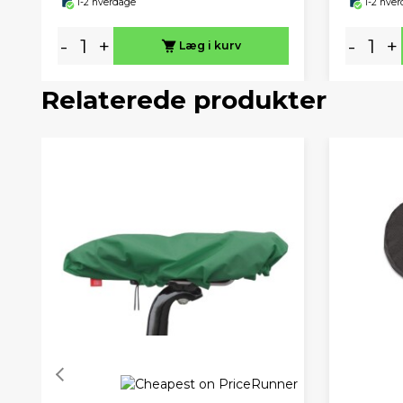
1-2 hverdage
1-2 hve
-
+
-
+
Læg i kurv
Relaterede produkter