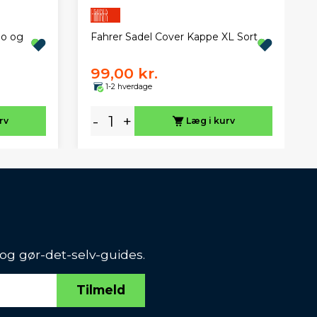
no og
Fahrer Sadel Cover Kappe XL Sort
99,00 kr.
1-2 hverdage
-
+
rv
Læg i kurv
 og gør-det-selv-guides.
Tilmeld