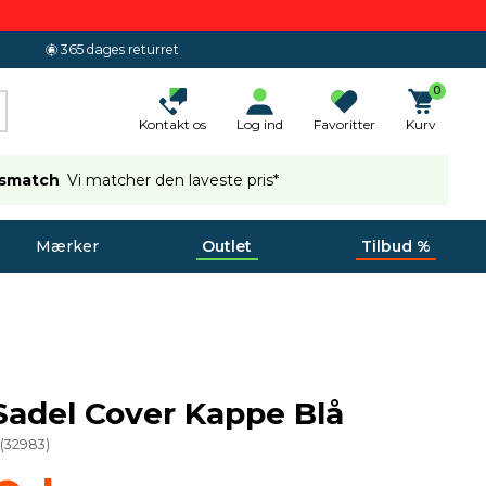
365 dages returret
0
Kontakt os
Log ind
Favoritter
Kurv
ismatch
Vi matcher den laveste pris*
Mærker
Outlet
Tilbud %
Sadel Cover Kappe Blå
(
32983
)