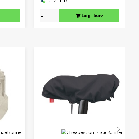
1-2 hverdage
-
+
Læg i kurv